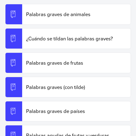
Recuperado el 19 de junio de 2026 de
https://www.ejemplos.co/200-ejemplos-de-palabras-
Palabras graves de animales
graves-terminadas-en-n-s-o-vocal/
.
Copiar cita
¿Cuándo se tildan las palabras graves?
Palabras graves de frutas
Palabras graves (con tilde)
Palabras graves de países
Palabras agudas de frutas y verduras