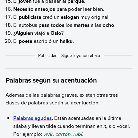
El
joven
fue a pasear al
parque
.
Necesito anteojos para
poder leer bien.
El
publicista
creó un
eslogan
muy original.
El autobús
pasa todos
los
martes
a las
ocho
.
¿
Alguien
viajó a
Oslo
?
El
poeta
escribió un
haiku
.
Palabras según su acentuación
Además de las palabras graves, existen otras tres
clases de palabras según su acentuación:
Palabras agudas
.
Están acentuadas en la última
sílaba y llevan tilde cuando terminan en
n, s
o vocal.
Por ejemplo:
vi
, car
, ru
.
vir
tón
bí