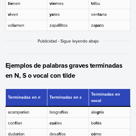
tie
nen
vier
nes
tri
bu
vi
ven
ya
tes
ven
ta
na
vo
lu
men
zapa
lli
tos
za
pa
to
Ejemplos de palabras graves terminadas
en N, S o vocal con tilde
Terminadas en
Terminadas en
Terminadas en
n
s
vocal
acampa
rí
an
biogra
fí
as
ale
grí
a
con
fí
an
cuá
les
ba
hí
a
duda
rí
an
desa
fí
os
có
mo