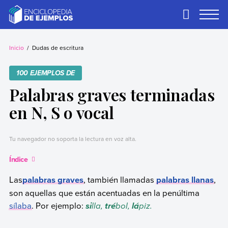
Skip
to
Primary
Menu
content
Ejemplos
Necesitas ejemplos.
Los tenemos.
Inicio
Dudas de escritura
100 EJEMPLOS DE
Palabras graves terminadas
en N, S o vocal
Tu navegador no soporta la lectura en voz alta.
Índice
Las
palabras graves
, también llamadas
palabras llanas
,
son aquellas que están acentuadas en la penúltima
sílaba
. Por ejemplo:
lla,
bol,
piz.
si
tré
lá