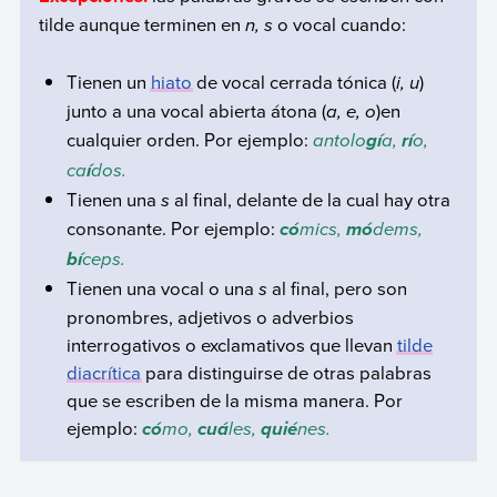
tilde aunque terminen en
n, s
o vocal cuando:
Tienen un
hiato
de vocal cerrada tónica (
i, u
)
junto a una vocal abierta átona (
a, e, o
)en
cualquier orden. Por ejemplo:
antolo
a,
o,
gí
rí
ca
dos.
í
Tienen una
s
al final, delante de la cual hay otra
consonante. Por ejemplo:
mics,
dems,
có
mó
ceps.
bí
Tienen una vocal o una
s
al final, pero son
pronombres, adjetivos o adverbios
interrogativos o exclamativos que llevan
tilde
diacrítica
para distinguirse de otras palabras
que se escriben de la misma manera. Por
ejemplo:
mo,
les,
nes.
có
cuá
quié