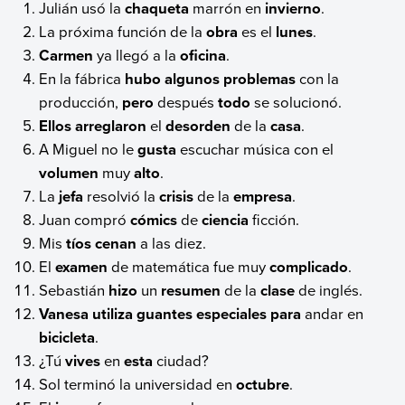
Julián usó la
chaqueta
marrón en
invierno
.
La próxima función de la
obra
es el
lunes
.
Carmen
ya llegó a la
oficina
.
En la fábrica
hubo algunos problemas
con la
producción,
pero
después
todo
se solucionó.
Ellos arreglaron
el
desorden
de la
casa
.
A Miguel no le
gusta
escuchar música con el
volumen
muy
alto
.
La
jefa
resolvió la
crisis
de la
empresa
.
Juan compró
cómics
de
ciencia
ficción.
Mis
tíos cenan
a las diez.
El
examen
de matemática fue muy
complicado
.
Sebastián
hizo
un
resumen
de la
clase
de inglés.
Vanesa utiliza guantes especiales
para
andar en
bicicleta
.
¿Tú
vives
en
esta
ciudad?
Sol terminó la universidad en
octubre
.