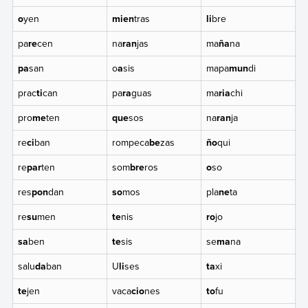
o
yen
mien
tras
li
bre
pa
re
cen
na
ran
jas
ma
ña
na
pa
san
o
a
sis
mapa
mun
di
prac
ti
can
pa
ra
guas
ma
ria
chi
pro
me
ten
que
sos
na
ran
ja
re
ci
ban
rompeca
be
zas
ño
qui
re
par
ten
som
bre
ros
o
so
res
pon
dan
so
mos
pla
ne
ta
re
su
men
te
nis
ro
jo
sa
ben
te
sis
se
ma
na
salu
da
ban
U
li
ses
ta
xi
te
jen
vaca
cio
nes
to
fu