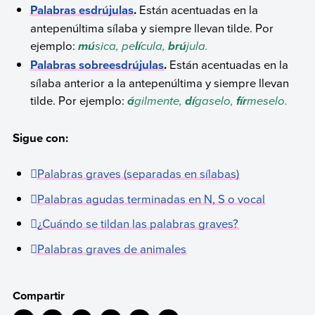
Palabras esdrújulas
.
Están acentuadas en la
antepenúltima sílaba y siempre llevan tilde. Por
ejemplo:
sica, pe
cula,
jula.
mú
lí
brú
Palabras sobreesdrújulas
.
Están acentuadas en la
sílaba anterior a la antepenúltima y siempre llevan
tilde. Por ejemplo:
gilmente,
gaselo,
meselo.
á
dí
fír
Sigue con:
Palabras graves (separadas en sílaba
s)
Palabras agudas terminadas en N, S o vocal
¿Cuándo se tildan las palabras graves?
Palabras graves de animales
Compartir