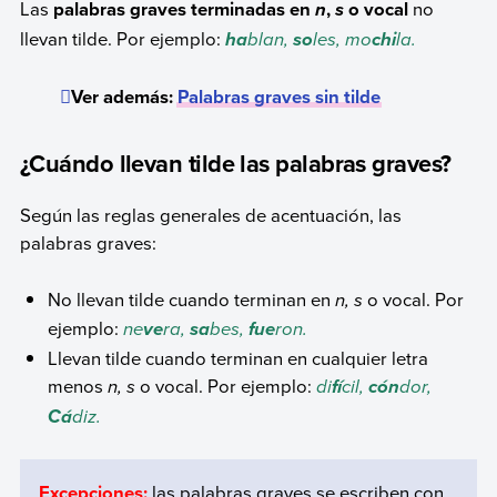
Las
palabras graves terminadas en
,
o vocal
no
n
s
llevan tilde. Por ejemplo:
blan,
les, mo
la.
ha
so
chi
Ver además:
Palabras graves sin tilde
¿Cuándo llevan tilde las palabras graves?
Según las reglas generales de acentuación, las
palabras graves:
No llevan tilde cuando terminan en
n, s
o vocal. Por
ejemplo:
ne
ra,
bes,
ron.
ve
sa
fue
Llevan tilde cuando terminan en cualquier letra
menos
n,
s
o vocal. Por ejemplo:
di
cil,
dor,
fí
cón
diz.
Cá
Excepciones:
las palabras graves se escriben con