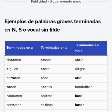
Ejemplos de palabras graves terminadas
en N, S o vocal sin tilde
Terminadas en
Terminadas en
Terminadas en
n
s
vocal
ab
do
men
am
bos
a
be
ja
al
guien
an
tes
a
le
gre
bo
rra
ron
a
ños
ar
te
ca
non
a
pe
nas
bonda
do
so
car
du
men
bo
le
tos
bo
te
cer
ta
men
co
ci
nas
bus
co