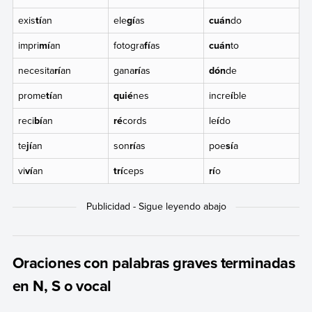
exis
tí
an
ele
gí
as
cuán
do
impri
mí
an
fotogra
fí
as
cuán
to
necesita
rí
an
gana
rí
as
dón
de
prome
tí
an
quié
nes
incre
í
ble
reci
bí
an
ré
cords
le
í
do
te
jí
an
son
rí
as
poe
sí
a
vi
ví
an
trí
ceps
rí
o
Oraciones con palabras graves terminadas
en N, S o vocal