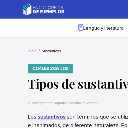
Skip
to
content
Ejemplos
Necesitas ejemplos.
Los tenemos.
Lengua y literatura
Inicio
Sustantivos
CUÁLES SON LOS
Tipos de sustanti
Tu navegador no soporta la lectura en voz alta.
Los
sustantivos
son términos que se utili
e inanimados, de diferente naturaleza. P