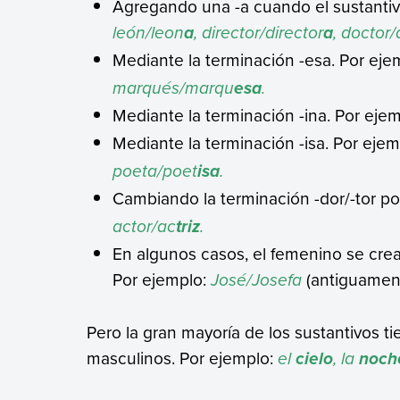
Agregando una -a cuando el sustantiv
león/leon
, director/director
, doctor
a
a
Mediante la terminación -esa. Por eje
marqués/marqu
.
esa
Mediante la terminación -ina. Por eje
Mediante la terminación -isa. Por eje
poeta/poet
.
isa
Cambiando la terminación -dor/-tor por
actor/ac
.
triz
En algunos casos, el femenino se crea
Por ejemplo:
José/Josefa
(antiguame
Pero la gran mayoría de los sustantivos t
masculinos. Por ejemplo:
el
, la
cielo
noch