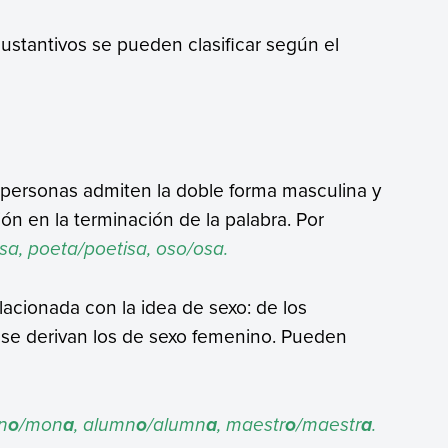
sustantivos se pueden clasificar según el
o personas admiten la doble forma masculina y
ón en la terminación de la palabra. Por
sa, poeta/poetisa, oso/osa.
elacionada con la idea de sexo: de los
 se derivan los de sexo femenino. Pueden
n
/mon
, alumn
/alumn
, maestr
/maestr
.
o
a
o
a
o
a