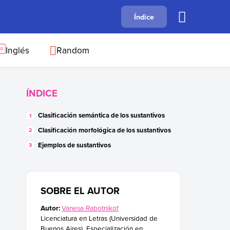
A
Índice
B
C
D
E
F
G
H
I
J
Inglés
Random
ÍNDICE
Clasificación semántica de los sustantivos
Clasificación morfológica de los sustantivos
Ejemplos de sustantivos
SOBRE EL AUTOR
Autor:
Vanesa Rabotnikof
Licenciatura en Letras (Universidad de
Buenos Aires). Especialización en