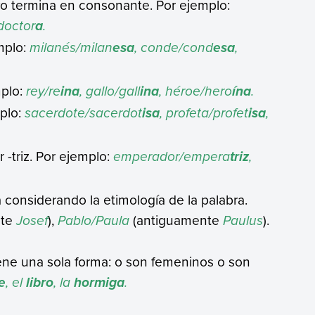
o termina en consonante. Por ejemplo:
/doctor
.
a
mplo:
milanés/milan
, conde/cond
,
esa
esa
mplo:
rey/re
, gallo/gall
, héroe/hero
.
ina
ina
ína
mplo:
sacerdote/sacerdot
, profeta/profet
,
isa
isa
 -triz. Por ejemplo:
emperador/empera
,
triz
 considerando la etimología de la palabra.
nte
Josef
),
Pablo/Paula
(antiguamente
Paulus
).
iene una sola forma: o son femeninos o son
, el
, la
.
e
libro
hormiga