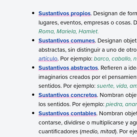
Sustantivos propios
. Designan de for
lugares, eventos, empresas o cosas. 
Roma, Mariela, Hamlet.
Sustantivos comunes
. Designan objet
abstractas, sin distinguir a uno de o
artículo
. Por ejemplo:
barco, caballo, n
Sustantivos abstractos
. Refieren a id
imaginarios creados por el pensamient
sentidos. Por ejemplo:
suerte, vida, a
Sustantivos concretos
. Nombran objet
los sentidos. Por ejemplo:
piedra, anan
Sustantivos contables
. Nombran obje
contarse, dividirse o multiplicarse y 
cuantificadores (
medio, mitad
). Por e