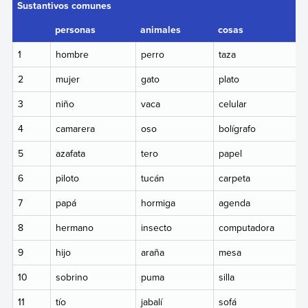
Sustantivos comunes
personas
animales
cosas
1
hombre
perro
taza
2
mujer
gato
plato
3
niño
vaca
celular
4
camarera
oso
bolígrafo
5
azafata
tero
papel
6
piloto
tucán
carpeta
7
papá
hormiga
agenda
8
hermano
insecto
computadora
9
hijo
araña
mesa
10
sobrino
puma
silla
11
tío
jabalí
sofá