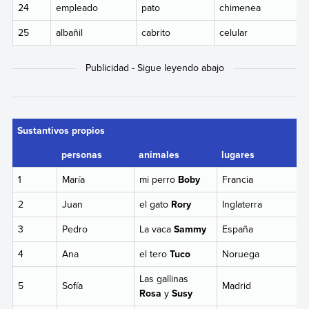
24
empleado
pato
chimenea
25
albañil
cabrito
celular
Sustantivos propios
personas
animales
lugares
1
María
mi perro
Boby
Francia
2
Juan
el gato
Rory
Inglaterra
3
Pedro
La vaca
Sammy
España
4
Ana
el tero
Tuco
Noruega
Las gallinas
5
Sofía
Madrid
Rosa
y
Susy