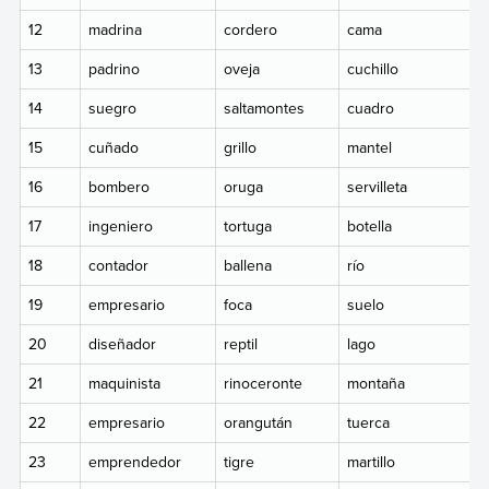
12
madrina
cordero
cama
13
padrino
oveja
cuchillo
14
suegro
saltamontes
cuadro
15
cuñado
grillo
mantel
16
bombero
oruga
servilleta
17
ingeniero
tortuga
botella
18
contador
ballena
río
19
empresario
foca
suelo
20
diseñador
reptil
lago
21
maquinista
rinoceronte
montaña
22
empresario
orangután
tuerca
23
emprendedor
tigre
martillo