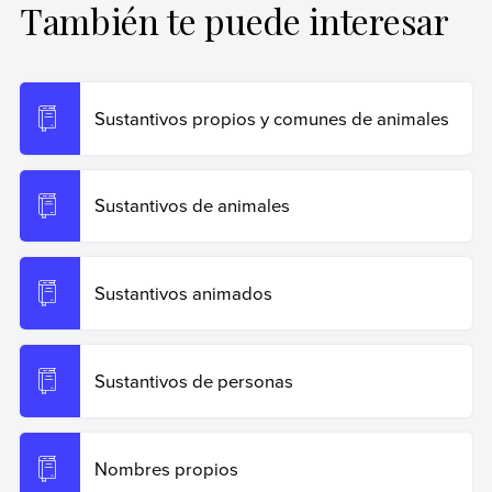
También te puede interesar
Equipo editorial, Etecé (15 de junio de 2025).
Sustantivos para niños
. Enciclopedia de Ejemplos.
Recuperado el 19 de junio de 2026 de
https://www.ejemplos.co/sustantivos-para-ninos/
.
Sustantivos propios y comunes de animales
Copiar cita
Sustantivos de animales
Sustantivos animados
Sustantivos de personas
Nombres propios