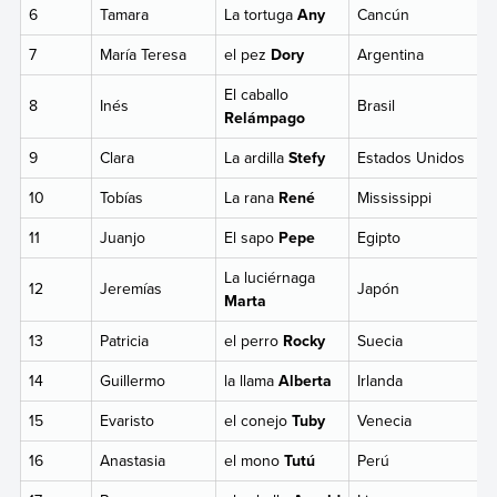
6
Tamara
La tortuga
Any
Cancún
7
María Teresa
el pez
Dory
Argentina
El caballo
8
Inés
Brasil
Relámpago
9
Clara
La ardilla
Stefy
Estados Unidos
10
Tobías
La rana
René
Mississippi
11
Juanjo
El sapo
Pepe
Egipto
La luciérnaga
12
Jeremías
Japón
Marta
13
Patricia
el perro
Rocky
Suecia
14
Guillermo
la llama
Alberta
Irlanda
15
Evaristo
el conejo
Tuby
Venecia
16
Anastasia
el mono
Tutú
Perú