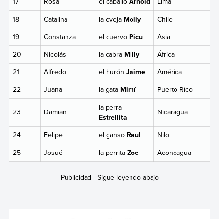
17
Rosa
el caballo
Arnold
Lima
18
Catalina
la oveja
Molly
Chile
19
Constanza
el cuervo
Picu
Asia
20
Nicolás
la cabra
Milly
África
21
Alfredo
el hurón
Jaime
América
22
Juana
la gata
Mimí
Puerto Rico
la perra
23
Damián
Nicaragua
Estrellita
24
Felipe
el ganso
Raul
Nilo
25
Josué
la perrita
Zoe
Aconcagua