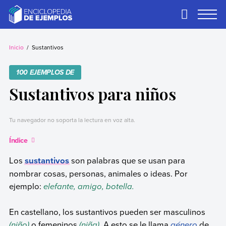
Skip
to
Primary
Menu
content
Ejemplos
Necesitas ejemplos.
Los tenemos.
Inicio
Sustantivos
100 EJEMPLOS DE
Sustantivos para niños
Tu navegador no soporta la lectura en voz alta.
Índice
Los
sustantivos
son palabras que se usan para
nombrar cosas, personas, animales o ideas. Por
ejemplo:
elefante, amigo, botella.
En castellano, los sustantivos pueden ser masculinos
(niño)
o femeninos
(niña)
. A esto se le llama
género
de