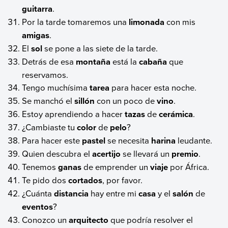
guitarra
.
Por la tarde tomaremos una
limonada
con mis
amigas
.
El
sol
se pone a las siete de la tarde.
Detrás de esa
montaña
está la
cabaña
que
reservamos.
Tengo muchísima
tarea
para hacer esta noche.
Se manchó el
sillón
con un poco de
vino
.
Estoy aprendiendo a hacer
tazas
de
cerámica
.
¿Cambiaste tu
color
de
pelo
?
Para hacer este
pastel
se necesita
harina
leudante.
Quien descubra el
acertijo
se llevará un
premio
.
Tenemos
ganas
de emprender un
viaje
por África.
Te pido dos
cortados
, por favor.
¿Cuánta
distancia
hay entre mi
casa
y el
salón
de
eventos
?
Conozco un
arquitecto
que podría resolver el