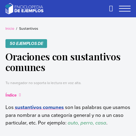
Skip
to
Primary
Menu
content
Ejemplos
Necesitas ejemplos.
Los tenemos.
Inicio
Sustantivos
50 EJEMPLOS DE
Oraciones con sustantivos
comunes
Tu navegador no soporta la lectura en voz alta.
Índice
Los
sustantivos comunes
son las palabras que usamos
para nombrar a una categoría general y no a un caso
particular, etc. Por ejemplo:
auto, perro, casa
.