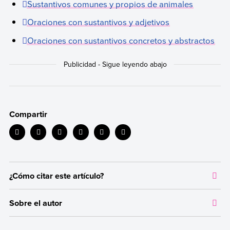
Sustantivos comunes y propios de animales
Oraciones con sustantivos y adjetivos
Oraciones con sustantivos concretos y abstractos
Compartir
¿Cómo citar este artículo?
Citar la fuente original de donde tomamos información sirve para
Sobre el autor
dar crédito a los autores correspondientes y evitar incurrir en
plagio. Además, permite a los lectores acceder a las fuentes
Autor:
Equipo editorial, Etecé
originales utilizadas en un texto para verificar o ampliar