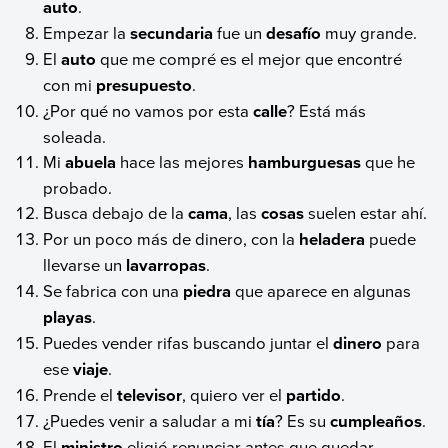
auto
.
Empezar la
secundaria
fue un
desafío
muy grande.
El
auto
que me compré es el mejor que encontré
con mi
presupuesto
.
¿Por qué no vamos por esta
calle
? Está más
soleada.
Mi
abuela
hace las mejores
hamburguesas
que he
probado.
Busca debajo de la
cama
, las
cosas
suelen estar ahí.
Por un poco más de dinero, con la
heladera
puede
llevarse un
lavarropas
.
Se fabrica con una
piedra
que aparece en algunas
playas
.
Puedes vender rifas buscando juntar el
dinero
para
ese
viaje
.
Prende el
televisor
, quiero ver el
partido
.
¿Puedes venir a saludar a mi
tía
? Es su
cumpleaños
.
El
ministro
eligió renunciar antes que quedar