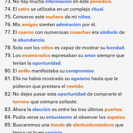
No hay mucha
información
en este
periódico
.
El
cetro
se utilizaba en un complejo
ritual
.
Conservo este
muñeco
de mi
niñez
.
Mis
amigos
sienten
admiración
por él.
El
cuerno
con numerosas
cosechas
era
símbolo
de
la
abundancia
.
Solo con los
niños
es capaz de mostrar su
bondad
.
Los
enamorados
expresaban su
amor
siempre que
tenían la
oportunidad
.
El
anillo
manifestaba su
compromiso
.
Ella no había mostrado su
egoísmo
hasta que le
pidieron que prestara el
vestido
.
No dejes pasar esta
oportunidad
de comprarte el
terreno
que siempre soñaste.
Ahora la
elección
es entre las tres últimas
puertas
.
Podía verse su
entusiasmo
al observar los
zapatos
.
Buscaremos una
tienda
de
electrodomésticos
que
tenga un buen
servicio
.