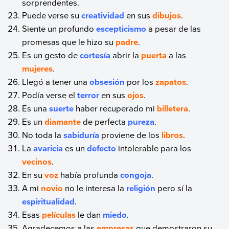
sorprendentes.
Puede verse su
creatividad
en sus
dibujos
.
Siente un profundo
escepticismo
a pesar de las
promesas que le hizo su
padre
.
Es un gesto de
cortesía
abrir la
puerta
a las
mujeres
.
Llegó a tener una
obsesión
por los
zapatos
.
Podía verse el
terror
en sus
ojos
.
Es una
suerte
haber recuperado mi
billetera
.
Es un
diamante
de perfecta
pureza
.
No toda la
sabiduría
proviene de los
libros
.
La
avaricia
es un
defecto
intolerable para los
vecinos
.
En su
voz
había profunda
congoja
.
A mi
novio
no le interesa la
religión
pero sí la
espiritualidad
.
Esas
películas
le dan
miedo
.
Agradecemos a las
empresas
que demostraron su