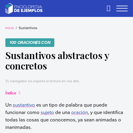
Skip
to
Primary
Menu
content
Ejemplos
Necesitas ejemplos.
Los tenemos.
Inicio
Sustantivos
100 ORACIONES CON
Sustantivos abstractos y
concretos
Tu navegador no soporta la lectura en voz alta.
Índice
Un
sustantivo
es un tipo de palabra que puede
funcionar como
sujeto
de una
oración
, y que identifica
todas las cosas que conocemos, ya sean animadas o
inanimadas.