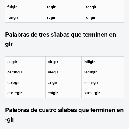
ful
gir
re
gir
tan
gir
fun
gir
ru
gir
un
gir
Palabras de tres sílabas que terminen en -
gir
afli
gir
diri
gir
infli
gir
astrin
gir
ele
gir
reful
gir
cole
gir
eri
gir
resur
gir
corre
gir
exi
gir
sumer
gir
Palabras de cuatro sílabas que terminen en
-gir