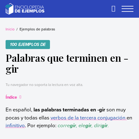
Skip
to
Primary
Menu
content
Ejemplos
Necesitas ejemplos.
Los tenemos.
Inicio
Ejemplos de palabras
100 EJEMPLOS DE
Palabras que terminen en -
gir
Tu navegador no soporta la lectura en voz alta.
Índice
En español,
las palabras terminadas en -gir
son muy
pocas y todas ellas
verbos de la tercera conjugación
en
infinitivo
. Por ejemplo:
corre
, ele
, diri
.
gir
gir
gir