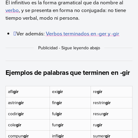
El infinitivo es la forma gramatical que da nombre al
verbo
, y se presenta en forma no conjugada: no tiene
tiempo verbal, modo ni persona.
Ver además:
Verbos terminados en -ger y -gir
Ejemplos de palabras que terminen en -gir
afli
gir
exi
gir
re
gir
astrin
gir
fin
gir
restrin
gir
codiri
gir
ful
gir
resur
gir
cole
gir
fun
gir
ru
gir
compun
gir
infli
gir
sumer
gir