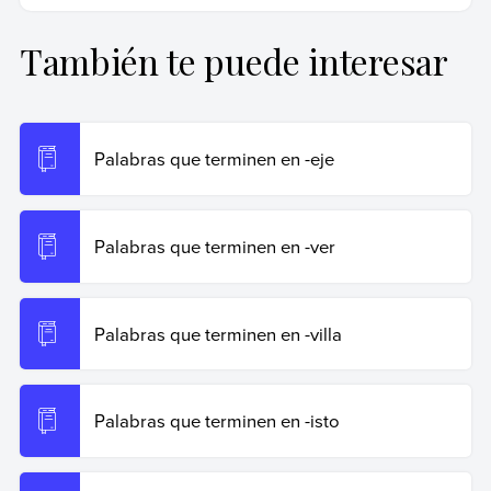
primer nivel.
También te puede interesar
Rabotnikof, Vanesa (25 de octubre de 2024).
Palabras
que terminen en -gir
. Enciclopedia de Ejemplos.
Recuperado el 19 de junio de 2026 de
https://www.ejemplos.co/palabras-que-terminen-en-gir/
.
Palabras que terminen en -eje
Copiar cita
Palabras que terminen en -ver
Palabras que terminen en -villa
Palabras que terminen en -isto