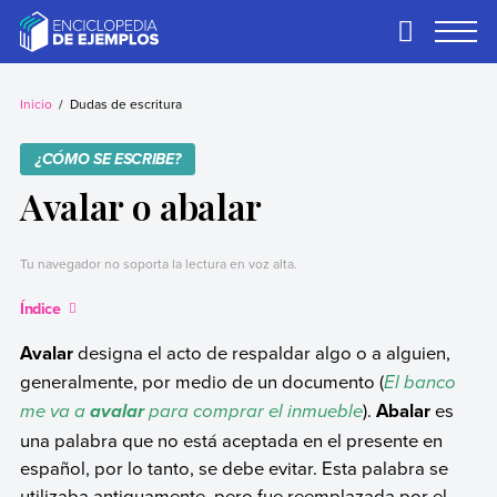
Skip
to
Primary
Menu
content
Ejemplos
Necesitas ejemplos.
Los tenemos.
Inicio
Dudas de escritura
¿CÓMO SE ESCRIBE?
Avalar o abalar
Tu navegador no soporta la lectura en voz alta.
Índice
Avalar
designa el acto de respaldar algo o a alguien,
generalmente, por medio de un documento (
El banco
me va a
para comprar el inmueble
).
Abalar
es
avalar
una palabra que no está aceptada en el presente en
español, por lo tanto, se debe evitar. Esta palabra se
utilizaba antiguamente, pero fue reemplazada por el