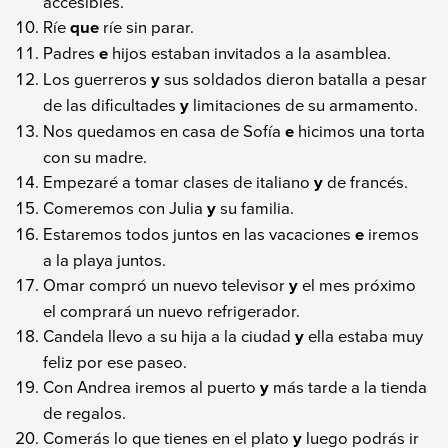
accesibles.
Ríe
que
ríe sin parar.
Padres
e
hijos estaban invitados a la asamblea.
Los guerreros
y
sus soldados dieron batalla a pesar
de las dificultades
y
limitaciones de su armamento.
Nos quedamos en casa de Sofía
e
hicimos una torta
con su madre.
Empezaré a tomar clases de italiano
y
de francés.
Comeremos con Julia
y
su familia.
Estaremos todos juntos en las vacaciones
e
iremos
a la playa juntos.
Omar compró un nuevo televisor
y
el mes próximo
el comprará un nuevo refrigerador.
Candela llevo a su hija a la ciudad
y
ella estaba muy
feliz por ese paseo.
Con Andrea iremos al puerto
y
más tarde a la tienda
de regalos.
Comerás lo que tienes en el plato
y
luego podrás ir