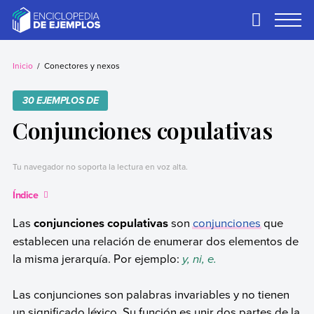
Skip
to
Primary
Menu
content
Ejemplos
Necesitas ejemplos.
Los tenemos.
Inicio
Conectores y nexos
30 EJEMPLOS DE
Conjunciones copulativas
Tu navegador no soporta la lectura en voz alta.
Índice
Las
conjunciones copulativas
son
conjunciones
que
establecen una relación de enumerar dos elementos de
la misma jerarquía. Por ejemplo:
y, ni, e.
Las conjunciones son palabras invariables y no tienen
un significado léxico. Su función es unir dos partes de la