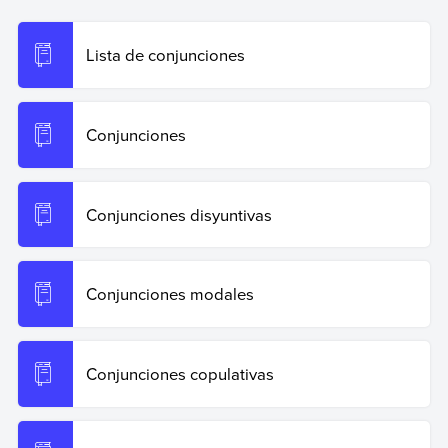
Conjunciones subordinantes
. Enciclopedia de Ejemplos.
Recuperado el 19 de junio de 2026 de
https://www.ejemplos.co/conjunciones-subordinantes/
.
Lista de conjunciones
Copiar cita
Conjunciones
Conjunciones disyuntivas
Conjunciones modales
Conjunciones copulativas