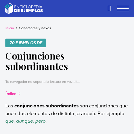
Skip
to
Primary
Menu
content
Ejemplos
Necesitas ejemplos.
Los tenemos.
Inicio
Conectores y nexos
70 EJEMPLOS DE
Conjunciones
subordinantes
Tu navegador no soporta la lectura en voz alta.
Índice
Las
conjunciones subordinantes
son conjunciones que
unen dos elementos de distinta jerarquía. Por ejemplo:
que, aunque, pero.