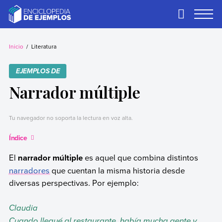
Skip
to
Primary
Menu
content
Ejemplos
Necesitas ejemplos.
Los tenemos.
Inicio
Literatura
EJEMPLOS DE
Narrador múltiple
Tu navegador no soporta la lectura en voz alta.
Índice
El
narrador múltiple
es aquel que combina distintos
narradores
que cuentan la misma historia desde
diversas perspectivas. Por ejemplo:
Claudia
Cuando llegué al restaurante, había mucha gente y