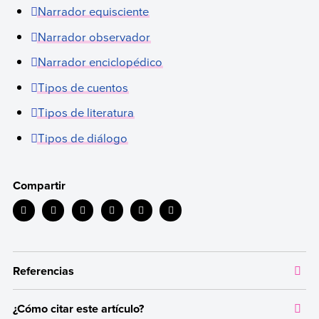
Narrador equisciente
Narrador observador
Narrador enciclopédico
Tipos de cuentos
Tipos de literatura
Tipos de diálogo
Compartir
Referencias
¿Cómo citar este artículo?
Toda la información que ofrecemos está respaldada por