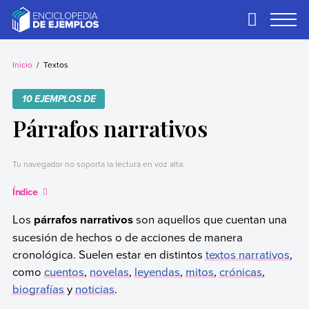
Skip
to
Primary
Menu
content
Ejemplos
Necesitas ejemplos.
Los tenemos.
Inicio
Textos
10 EJEMPLOS DE
Párrafos narrativos
Tu navegador no soporta la lectura en voz alta.
Índice
Los
párrafos narrativos
son aquellos que cuentan una
sucesión de hechos o de acciones de manera
cronológica. Suelen estar en distintos
textos narrativos
,
como
cuentos
,
novelas
,
leyendas
,
mitos
,
crónicas
,
biografías
y
noticias
.