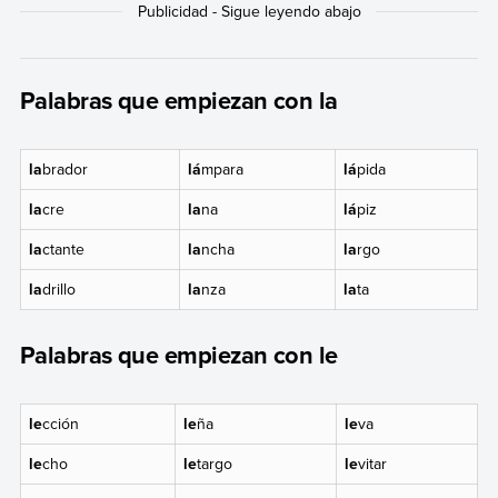
Palabras que empiezan con la
la
brador
lá
mpara
lá
pida
la
cre
la
na
lá
piz
la
ctante
la
ncha
la
rgo
la
drillo
la
nza
la
ta
Palabras que empiezan con le
le
cción
le
ña
le
va
le
cho
le
targo
le
vitar