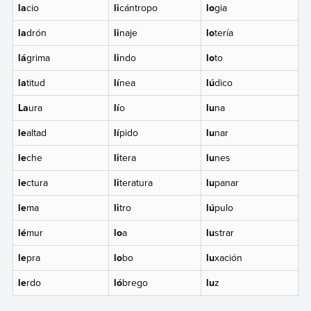
la
cio
li
cántropo
lo
gia
la
drón
li
naje
lo
tería
lá
grima
li
ndo
lo
to
la
titud
lí
nea
lú
dico
La
ura
lí
o
lu
na
le
altad
lí
pido
lu
nar
le
che
li
tera
lu
nes
le
ctura
li
teratura
lu
panar
le
ma
li
tro
lú
pulo
lé
mur
lo
a
lu
strar
le
pra
lo
bo
lu
xación
le
rdo
ló
brego
lu
z