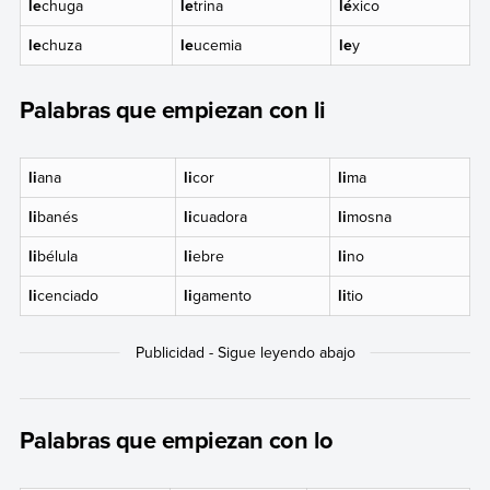
le
chuga
le
trina
lé
xico
le
chuza
le
ucemia
le
y
Palabras que empiezan con li
li
ana
li
cor
li
ma
li
banés
li
cuadora
li
mosna
li
bélula
li
ebre
li
no
li
cenciado
li
gamento
li
tio
Palabras que empiezan con lo