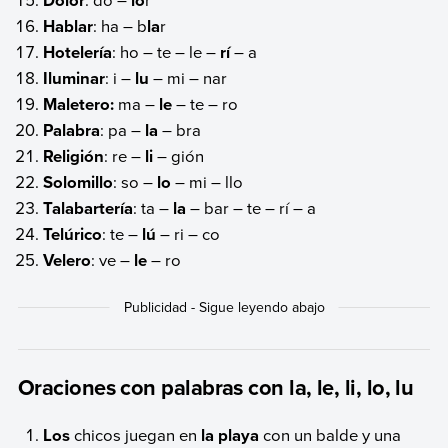
Dolor
lo
Hablar
: ha – b
la
r
Hotelería
: ho – te – le –
rí
– a
Iluminar
: i –
lu
– mi – nar
Maletero:
ma –
le
– te – ro
Palabra
: pa –
la
– bra
Religión
: re –
li
– gión
Solomillo
: so –
lo
– mi – llo
Talabartería
: ta –
la
– bar – te – rí – a
Telúrico
: te –
lú
– ri – co
Velero
: ve –
le
– ro
Oraciones con palabras con la, le, li, lo, lu
Los
chicos juegan en
la
playa
con un balde y una