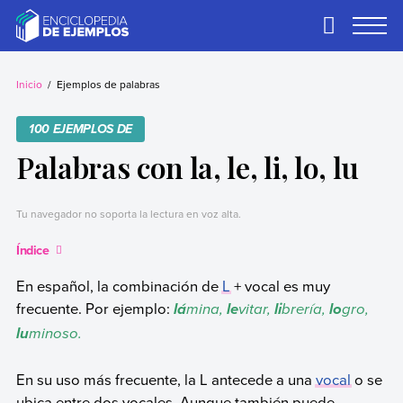
Skip
to
Primary
Menu
content
Ejemplos
Necesitas ejemplos.
Los tenemos.
Inicio
Ejemplos de palabras
100 EJEMPLOS DE
Palabras con la, le, li, lo, lu
Tu navegador no soporta la lectura en voz alta.
Índice
En español, la combinación de
L
+ vocal es muy
frecuente. Por ejemplo:
mina,
vitar,
brería,
gro,
lá
le
li
lo
minoso.
lu
En su uso más frecuente, la L antecede a una
vocal
o se
ubica entre dos vocales. Aunque también puede