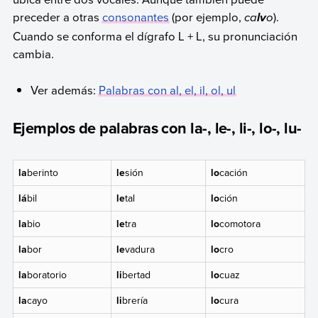
preceder a otras
consonantes
(por ejemplo,
ca
o
).
lv
Cuando se conforma el dígrafo L + L, su pronunciación
cambia.
Ver además:
Palabras con al, el, il, ol, ul
Ejemplos de palabras con la-, le-, li-, lo-, lu-
la
berinto
le
sión
lo
cación
lá
bil
le
tal
lo
ción
la
bio
le
tra
lo
comotora
la
bor
le
vadura
lo
cro
la
boratorio
li
bertad
lo
cuaz
la
cayo
li
brería
lo
cura