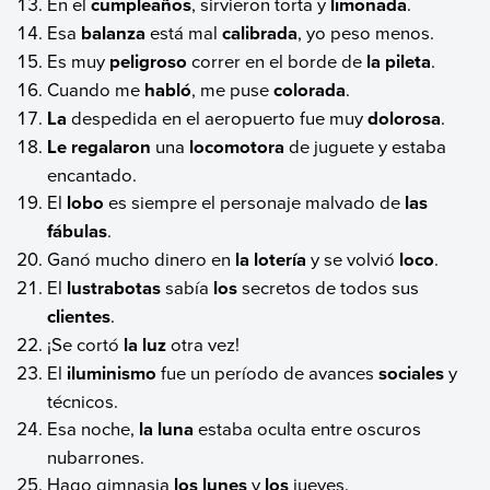
En el
cumpleaños
, sirvieron torta y
limonada
.
Esa
balanza
está mal
calibrada
, yo peso menos.
Es muy
peligroso
correr en el borde de
la pileta
.
Cuando me
habló
, me puse
colorada
.
La
despedida en el aeropuerto fue muy
dolorosa
.
Le regalaron
una
locomotora
de juguete y estaba
encantado.
El
lobo
es siempre el personaje malvado de
las
fábulas
.
Ganó mucho dinero en
la lotería
y se volvió
loco
.
El
lustrabotas
sabía
los
secretos de todos sus
clientes
.
¡Se cortó
la luz
otra vez!
El
iluminismo
fue un período de avances
sociales
y
técnicos.
Esa noche,
la luna
estaba oculta entre oscuros
nubarrones.
Hago gimnasia
los lunes
y
los
jueves.