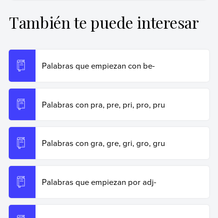
primer nivel.
También te puede interesar
Rabotnikof, Vanesa (25 de octubre de 2024).
Palabras
con la, le, li, lo, lu
. Enciclopedia de Ejemplos.
Recuperado el 19 de junio de 2026 de
https://www.ejemplos.co/palabras-con-la-le-li-lo-lu/
.
Palabras que empiezan con be-
Copiar cita
Palabras con pra, pre, pri, pro, pru
Palabras con gra, gre, gri, gro, gru
Palabras que empiezan por adj-