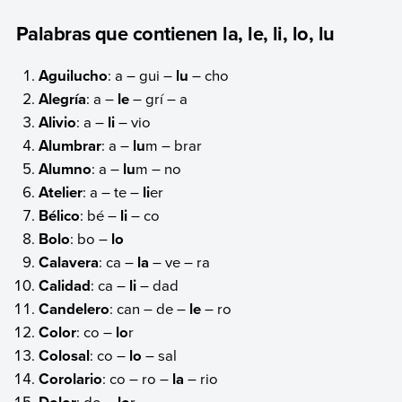
Palabras que contienen la, le, li, lo, lu
Aguilucho
: a – gui –
lu
– cho
Alegría
: a –
le
– grí – a
Alivio
: a –
li
– vio
Alumbrar
: a –
lu
m – brar
Alumno
: a –
lu
m – no
Atelier
: a – te –
li
er
Bélico
: bé –
li
– co
Bolo
: bo –
lo
Calavera
: ca –
la
– ve – ra
Calidad
: ca –
li
– dad
Candelero
: can – de –
le
– ro
Color
: co –
lo
r
Colosal
: co –
lo
– sal
Corolario
: co – ro –
la
– rio
: do –
r