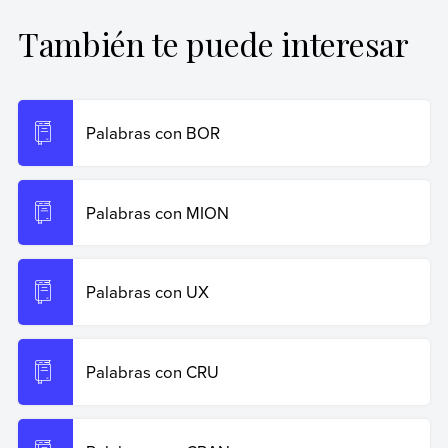
primer nivel.
También te puede interesar
Giani, Carla (24 de octubre de 2024).
Palabras con PE
.
Enciclopedia de Ejemplos. Recuperado el 19 de junio de
2026 de
https://www.ejemplos.co/palabras-con-pe/
.
Palabras con BOR
Copiar cita
Palabras con MION
Palabras con UX
Palabras con CRU