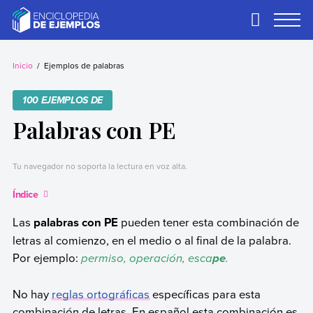
Skip
to
Primary
Menu
content
Ejemplos
Necesitas ejemplos.
Los tenemos.
Inicio
Ejemplos de palabras
100 EJEMPLOS DE
Palabras con PE
Tu navegador no soporta la lectura en voz alta.
Índice
Las
palabras con PE
pueden tener esta combinación de
letras al comienzo, en el medio o al final de la palabra.
Por ejemplo:
permiso, operación, esca
.
pe
No hay
reglas ortográficas
específicas para esta
combinación de letras. En español esta combinación es