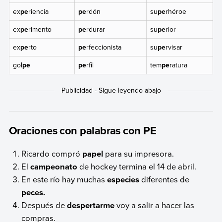
ex
pe
riencia
pe
rdón
su
pe
rhéroe
ex
pe
rimento
pe
rdurar
su
pe
rior
ex
pe
rto
pe
rfeccionista
su
pe
rvisar
gol
pe
pe
rfil
tem
pe
ratura
Oraciones con palabras con PE
Ricardo compró
papel
para su impresora.
El
campeonato
de hockey termina el 14 de abril.
En este río hay muchas
especies
diferentes de
peces.
Después de
despertarme
voy a salir a hacer las
compras.