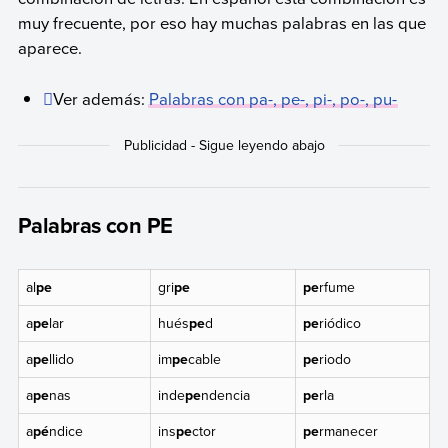
muy frecuente, por eso hay muchas palabras en las que
aparece.
Ver además:
Palabras con pa-, pe-, pi-, po-, pu-
Palabras con PE
al
pe
gri
pe
pe
rfume
a
pe
lar
hués
pe
d
pe
riódico
a
pe
llido
im
pe
cable
pe
riodo
a
pe
nas
inde
pe
ndencia
pe
rla
a
pé
ndice
ins
pe
ctor
pe
rmanecer