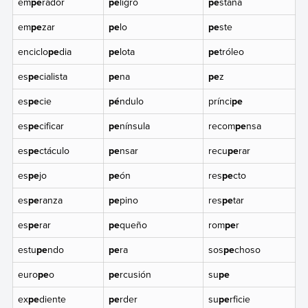
em
pe
rador
pe
ligro
pe
staña
em
pe
zar
pe
lo
pe
ste
enciclo
pe
dia
pe
lota
pe
tróleo
es
pe
cialista
pe
na
pe
z
es
pe
cie
pé
ndulo
prínci
pe
es
pe
cificar
pe
nínsula
recom
pe
nsa
es
pe
ctáculo
pe
nsar
recu
pe
rar
es
pe
jo
pe
ón
res
pe
cto
es
pe
ranza
pe
pino
res
pe
tar
es
pe
rar
pe
queño
rom
pe
r
estu
pe
ndo
pe
ra
sos
pe
choso
euro
pe
o
pe
rcusión
su
pe
ex
pe
diente
pe
rder
su
pe
rficie