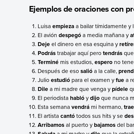
Ejemplos de oraciones con p
Luisa
empieza
a bailar tímidamente y
El avión
despegó
a media mañana y
a
Deje
el dinero en esa esquina y
retír
Podrás
trabajar aquí pero
tendrás
que 
Terminé
mis estudios,
espero
no tener
Después de eso
salió
a la calle,
prend
Julio
estudió
para el examen y
fue
a re
Dile
a mi madre que venga y
pídele
qu
El periodista
habló
y
dijo
que nunca más
Esta semana
vendrá
mi hermano,
tra
El artista
cantó
todos sus hits y se
des
Arribamos
al puerto y
bajamos
del ba
Saluda
a mi madre y
dile
que la extra