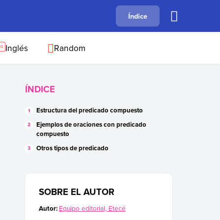
A
Índice
B
C
D
E
F
G
H
I
J
Inglés
Random
ÍNDICE
Estructura del predicado compuesto
Ejemplos de oraciones con predicado
compuesto
Otros tipos de predicado
SOBRE EL AUTOR
Autor:
Equipo editorial, Etecé