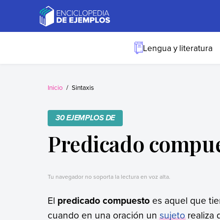
Skip
to
content
Ejemplos
Necesitas ejemplos.
Los tenemos.
Lengua y literatura
Inicio
Sintaxis
30 EJEMPLOS DE
Predicado compu
Tu navegador no soporta la lectura en voz alta.
El
predicado compuesto
es aquel que ti
cuando en una oración un
sujeto
realiza 