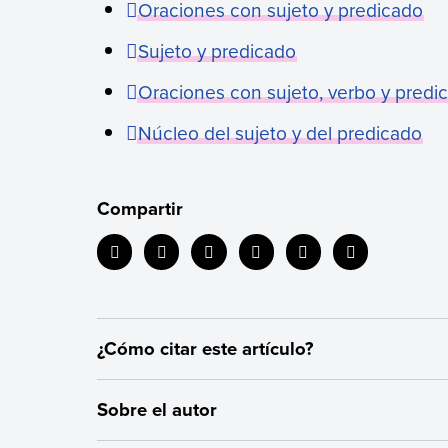
Oraciones con sujeto y predicado
Sujeto y predicado
Oraciones con sujeto, verbo y predi
Núcleo del sujeto y del predicado
Compartir
¿Cómo citar este artículo?
Citar la fuente original de donde tomamos informac
Sobre el autor
correspondientes y evitar incurrir en plagio. Ademá
originales utilizadas en un texto para verificar o 