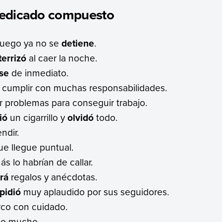
redicado compuesto
 luego ya no se
detiene
.
terrizó
al caer la noche.
ese
de inmediato.
cumplir con muchas responsabilidades.
 problemas para conseguir trabajo.
ió
un cigarrillo y
olvidó
todo.
ndir.
e llegue puntual.
 lo habrían de callar.
erá
regalos y anécdotas.
pidió
muy aplaudido por sus seguidores.
rco con cuidado.
ño mucho.