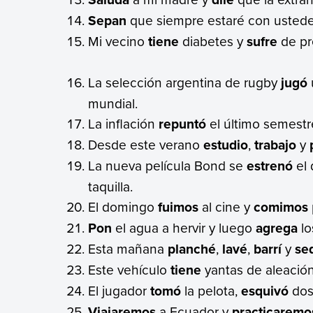
Sepan
que siempre estaré con usted
Mi vecino
tiene
diabetes y
sufre
de pre
La selección argentina de rugby
jugó
mundial.
La inflación
repuntó
el último semest
Desde este verano
estudio
,
trabajo
y
La nueva película Bond se
estrenó
el 
taquilla.
El domingo
fuimos
al cine y
comimos
Pon
el agua a hervir y luego
agrega
lo
Esta mañana
planché
,
lavé
,
barrí
y
se
Este vehículo
tiene
yantas de aleació
El jugador
tomó
la pelota,
esquivó
dos 
Viajaremos
a Ecuador y
practicaremo