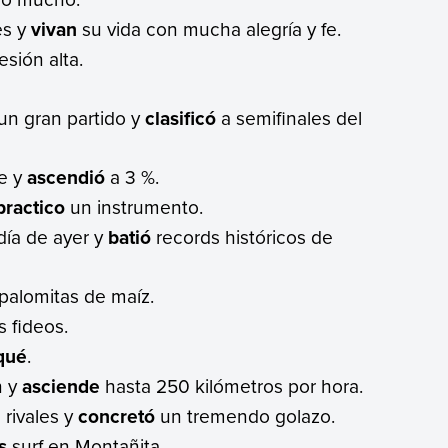
es y
vivan
su vida con mucha alegría y fe.
sión alta.
un gran partido y
clasificó
a semifinales del
re y
ascendió
a 3 %.
practico
un instrumento.
día de ayer y
batió
records históricos de
palomitas de maíz.
s fideos.
qué
.
n y
asciende
hasta 250 kilómetros por hora.
rivales y
concretó
un tremendo golazo.
s
surf en Montañita.