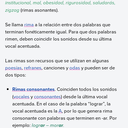
institucional, mal, obesidad, rigurosidad, saludarás,
zigzag
(rimas asonantes).
Se llama
rima
a la relación entre dos palabras que
terminan fonéticamente igual. Para que dos palabras
rimen, deben coincidir los sonidos desde su última
vocal acentuada.
Las rimas son recursos que se utilizan en algunas
poesías
,
refranes
, canciones y
odas
y pueden ser de
dos tipos:
Rimas consonantes
. Coinciden todos los sonidos
(
vocales
y
consonantes
) desde la última vocal
acentuada. En el caso de la palabra “lograr”, la
vocal acentuada es la
A
, por lo que genera rima
consonante con palabras que terminen en -ar. Por
ejemplo:
logr
– mor
.
ar
ar