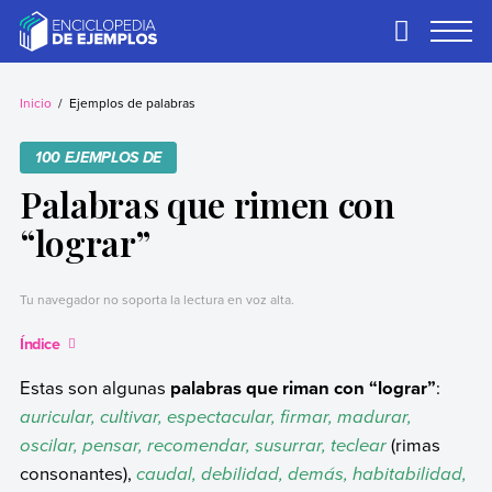
Skip
to
Primary
Menu
content
Ejemplos
Necesitas ejemplos.
Los tenemos.
Inicio
Ejemplos de palabras
100 EJEMPLOS DE
Palabras que rimen con
“lograr”
Tu navegador no soporta la lectura en voz alta.
Índice
Estas son algunas
palabras que riman con “lograr”
:
auricular, cultivar, espectacular, firmar, madurar,
oscilar, pensar, recomendar, susurrar, teclear
(rimas
consonantes),
caudal, debilidad, demás, habitabilidad,