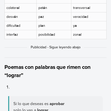
colater
a
l
pat
á
n
transvers
a
l
desv
á
n
p
a
z
veracid
a
d
dificult
a
d
pl
a
n
y
a
interf
a
z
posibilid
a
d
zon
a
l
Poemas con palabras que rimen con
“lograr”
Si lo que deseas es
aprobar
solo lo vas a
lograr