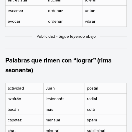
entrevist
ar
nucle
ar
toler
ar
escam
ar
orden
ar
unt
ar
evoc
ar
ordeñ
ar
vibr
ar
Palabras que rimen con “lograr” (rima
asonante)
activid
a
d
Ju
a
n
post
a
l
azafr
á
n
lesionar
á
s
radi
a
l
bac
á
n
m
á
s
sof
á
capat
a
z
mensu
a
l
sp
a
m
ch
a
t
miner
a
l
sublimin
a
l