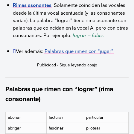
Rimas asonantes
. Solamente coinciden las vocales
desde la última vocal acentuada (y las consonantes
varían). La palabra “lograr” tiene rima asonante con
palabras que coincidan en la vocal A, pero con otras
consonantes. Por ejemplo:
logr
r – fal
z.
a
a
Ver además:
Palabras que rimen con “jugar”
Palabras que rimen con “lograr” (rima
consonante)
abon
ar
factur
ar
particul
ar
abrig
ar
fascin
ar
pilote
ar