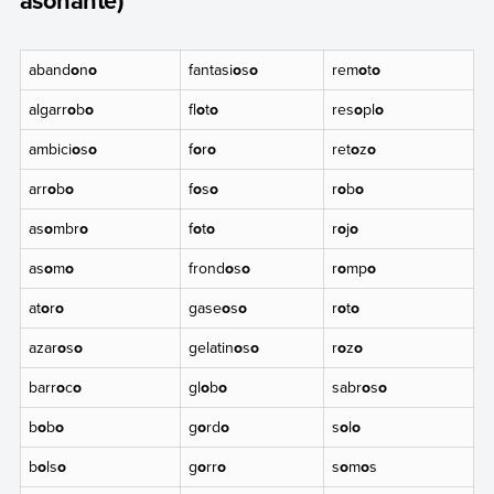
asonante)
aband
o
n
o
fantasi
o
s
o
rem
o
t
o
algarr
o
b
o
fl
o
t
o
res
o
pl
o
ambici
o
s
o
f
o
r
o
ret
o
z
o
arr
o
b
o
f
o
s
o
r
o
b
o
as
o
mbr
o
f
o
t
o
r
o
j
o
as
o
m
o
frond
o
s
o
r
o
mp
o
at
o
r
o
gase
o
s
o
r
o
t
o
azar
o
s
o
gelatin
o
s
o
r
o
z
o
barr
o
c
o
gl
o
b
o
sabr
o
s
o
b
o
b
o
g
o
rd
o
s
o
l
o
b
o
ls
o
g
o
rr
o
s
o
m
o
s