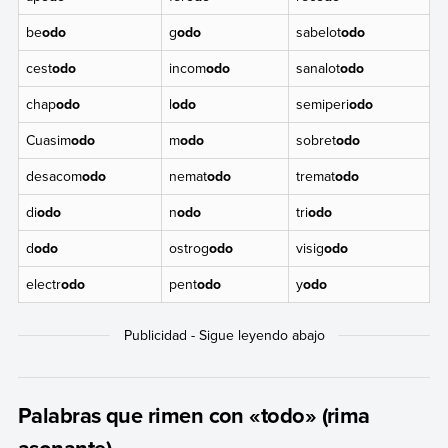
be
odo
g
odo
sabelot
odo
cest
odo
incom
odo
sanalot
odo
chap
odo
l
odo
semiperi
odo
Cuasim
odo
m
odo
sobret
odo
desacom
odo
nemat
odo
tremat
odo
di
odo
n
odo
tri
odo
d
odo
ostrog
odo
visig
odo
electr
odo
pent
odo
y
odo
Palabras que rimen con «todo» (rima