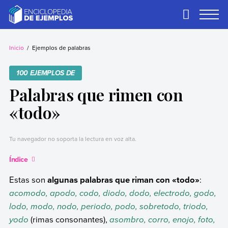
Skip
to
Primary
Menu
content
Ejemplos
Necesitas ejemplos.
Los tenemos.
Inicio
Ejemplos de palabras
100 EJEMPLOS DE
Palabras que rimen con
«todo»
Tu navegador no soporta la lectura en voz alta.
Índice
Estas son
algunas palabras que riman con «todo»
:
acomodo, apodo, codo, diodo, dodo, electrodo, godo,
lodo, modo, nodo, periodo, podo, sobretodo, triodo,
yodo
(rimas consonantes),
asombro, corro, enojo, foto,