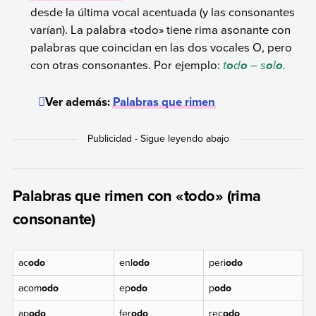
desde la última vocal acentuada (y las consonantes
varían). La palabra «todo» tiene rima asonante con
palabras que coincidan en las dos vocales O, pero
con otras consonantes. Por ejemplo:
t
d
– s
l
.
o
o
o
o
Ver además:
Palabras que rimen
Palabras que rimen con «todo» (rima
consonante)
ac
odo
enl
odo
peri
odo
acom
odo
ep
odo
p
odo
ap
odo
fer
odo
rec
odo