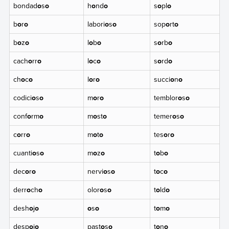
bondad
o
s
o
h
o
nd
o
s
o
pl
o
b
o
r
o
labori
o
s
o
sop
o
rt
o
b
o
z
o
l
o
b
o
s
o
rb
o
cach
o
rr
o
l
o
c
o
s
o
rd
o
ch
o
c
o
l
o
r
o
succi
o
n
o
codici
o
s
o
m
o
r
o
temblor
o
s
o
conf
o
rm
o
m
o
st
o
temer
o
s
o
c
o
rr
o
m
o
t
o
tes
o
r
o
cuanti
o
s
o
m
o
z
o
t
o
b
o
dec
o
r
o
nervi
o
s
o
t
o
c
o
derr
o
ch
o
olor
o
s
o
t
o
ld
o
desh
o
j
o
o
s
o
t
o
m
o
desp
o
j
o
past
o
s
o
t
o
n
o