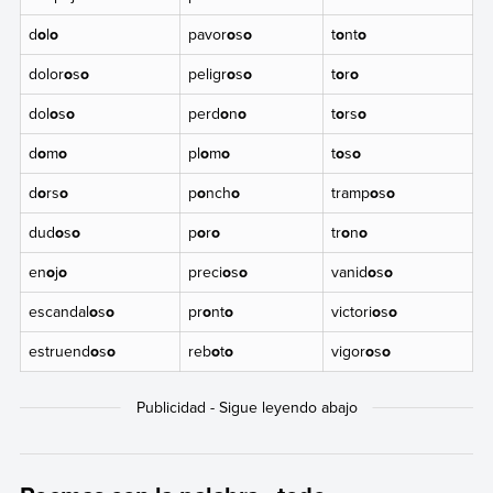
d
o
l
o
pavor
o
s
o
t
o
nt
o
dolor
o
s
o
peligr
o
s
o
t
o
r
o
dol
o
s
o
perd
o
n
o
t
o
rs
o
d
o
m
o
pl
o
m
o
t
o
s
o
d
o
rs
o
p
o
nch
o
tramp
o
s
o
dud
o
s
o
p
o
r
o
tr
o
n
o
en
o
j
o
preci
o
s
o
vanid
o
s
o
escandal
o
s
o
pr
o
nt
o
victori
o
s
o
estruend
o
s
o
reb
o
t
o
vigor
o
s
o