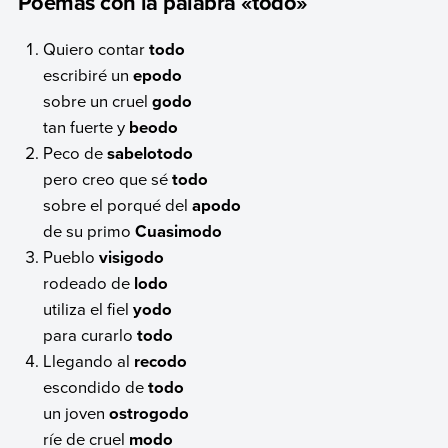
Poemas con la palabra «todo»
Quiero contar
todo
escribiré un
epodo
sobre un cruel
godo
tan fuerte y
beodo
Peco de
sabelotodo
pero creo que sé
todo
sobre el porqué del
apodo
de su primo
Cuasimodo
Pueblo
visigodo
rodeado de
lodo
utiliza el fiel
yodo
para curarlo
todo
Llegando al
recodo
escondido de
todo
un joven
ostrogodo
ríe de cruel
modo