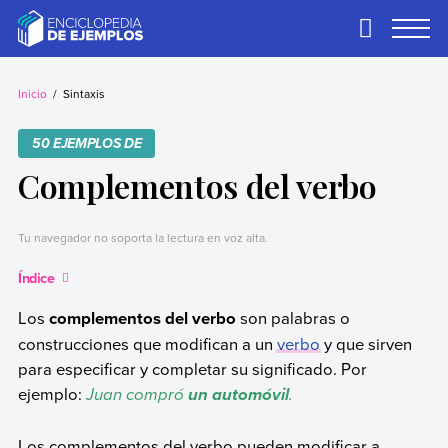
Skip
to
Primary
Menu
content
Ejemplos
Necesitas ejemplos.
Los tenemos.
Inicio
Sintaxis
50 EJEMPLOS DE
Complementos del verbo
Tu navegador no soporta la lectura en voz alta.
Índice
Los
complementos del verbo
son palabras o
construcciones que modifican a un
verbo
y que sirven
para especificar y completar su significado. Por
ejemplo:
Juan compró
.
un automóvil
Los complementos del verbo pueden modificar a