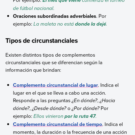
comienza el torneo
El mes que viene
de fútbol nacional.
Oraciones subordinadas adverbiales
. Por
ejemplo:
La maleta no está
.
donde la dejé
Tipos de circunstanciales
Existen distintos tipos de complementos
circunstanciales que se diferencian según la
información que brindan:
Complemento circunstancial de lugar
. Indica el
lugar en el que se lleva a cabo una acción.
Responde a las preguntas
¿En dónde?
,
¿Hacia
dónde?
,
¿Desde dónde?
o
¿Por dónde?
Por
ejemplo:
Ellos vinieron
.
por la ruta 47
Complemento circunstancial de tiempo
. Indica el
momento, la duración o la frecuencia de una acción