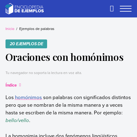
Skip
to
Primary
Menu
content
Ejemplos
Necesitas ejemplos.
Los tenemos.
Inicio
Ejemplos de palabras
20 EJEMPLOS DE
Oraciones con homónimos
Tu navegador no soporta la lectura en voz alta.
Índice
Los
homónimos
son
palabras con significados distintos
pero que se nombran de la misma manera y a veces
hasta se escriben de la misma manera. Por ejemplo:
bello/vello
.
La homonimia incluye dos fenómenos lingüísticos