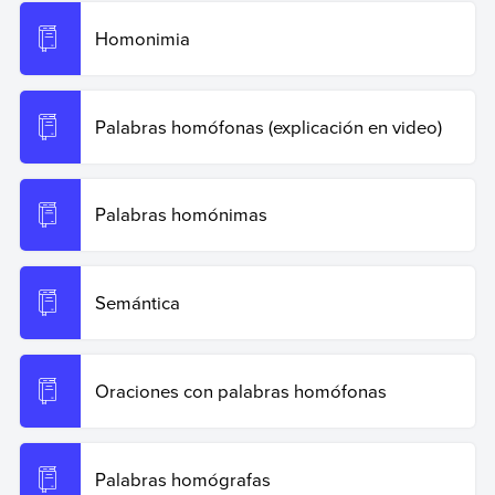
Recuperado el 19 de junio de 2026 de
https://www.ejemplos.co/20-ejemplos-de-oraciones-con-
Homonimia
homonimos/
.
Copiar cita
Palabras homófonas (explicación en video)
Palabras homónimas
Semántica
Oraciones con palabras homófonas
Palabras homógrafas