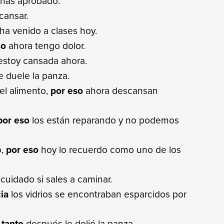
has aprobado.
cansar.
ha venido a clases hoy.
so
ahora tengo dolor.
stoy cansada ahora.
 duele la panza.
el alimento,
por eso
ahora descansan
por eso
los están reparando y no podemos
o,
por eso
hoy lo recuerdo como uno de los
 cuidado si sales a caminar.
ia
los vidrios se encontraban esparcidos por
 tanto
después le dolió la panza.