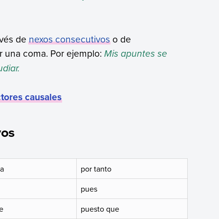
avés de
nexos consecutivos
o de
r una coma. Por ejemplo:
Mis apuntes se
diar.
tores causales
vos
ia
por tanto
pues
e
puesto que