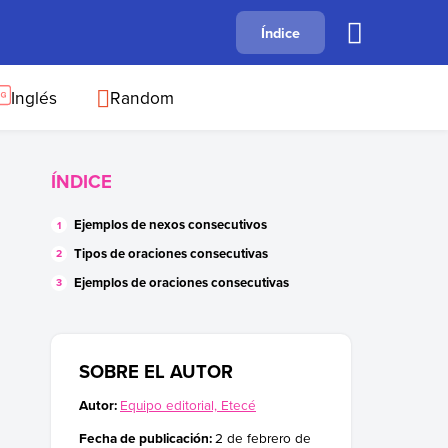
A
Índice
B
C
D
E
F
G
H
I
J
Inglés
Random
ÍNDICE
Ejemplos de nexos consecutivos
Tipos de oraciones consecutivas
Ejemplos de oraciones consecutivas
SOBRE EL AUTOR
Autor:
Equipo editorial, Etecé
Fecha de publicación:
2 de febrero de