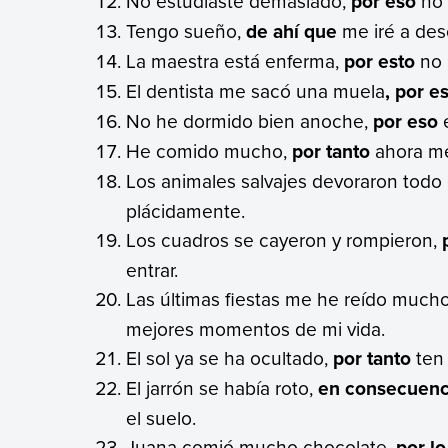
No estudiaste demasiado,
por eso
no 
Tengo sueño,
de ahí que
me iré a des
La maestra está enferma,
por esto
no 
El dentista me sacó una muela
, por e
No he dormido bien anoche,
por eso
e
He comido mucho,
por tanto
ahora me
Los animales salvajes devoraron todo 
plácidamente.
Los cuadros se cayeron y rompieron,
entrar.
Las últimas fiestas me he reído much
mejores momentos de mi vida.
El sol ya se ha ocultado,
por tanto
ten
El jarrón se había roto,
en consecuenc
el suelo.
Juana comió mucho chocolate,
por lo