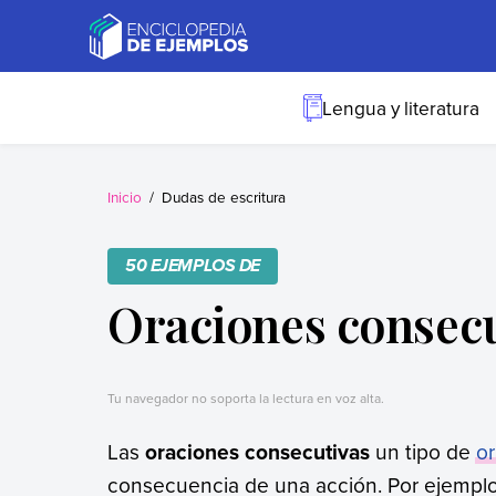
Skip
to
content
Ejemplos
Necesitas ejemplos.
Los tenemos.
Lengua y literatura
Inicio
Dudas de escritura
50 EJEMPLOS DE
Oraciones consec
Tu navegador no soporta la lectura en voz alta.
Las
oraciones consecutivas
un tipo de
o
consecuencia de una acción. Por ejempl