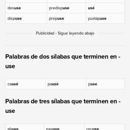
des
use
predisp
use
usé
disp
use
prep
use
yuxtap
use
Palabras de dos sílabas que terminen en -
use
ca
usé
pa
usé
p
use
Palabras de tres sílabas que terminen en -
use
ab
use
exp
use
rec
use