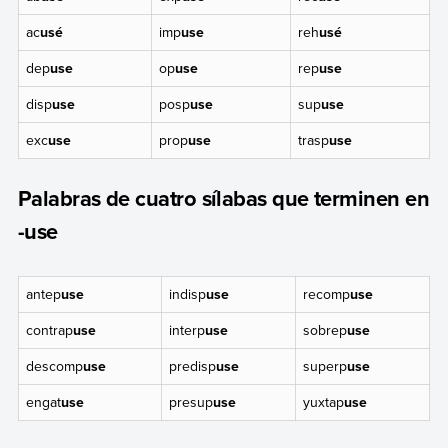
ac
usé
imp
use
reh
usé
dep
use
op
use
rep
use
disp
use
posp
use
sup
use
exc
use
prop
use
trasp
use
Palabras de cuatro sílabas que terminen en
-use
antep
use
indisp
use
recomp
use
contrap
use
interp
use
sobrep
use
descomp
use
predisp
use
superp
use
engat
use
presup
use
yuxtap
use