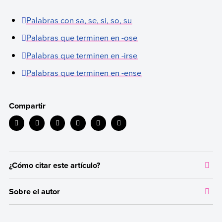
Palabras con sa, se, si, so, su
Palabras que terminen en -ose
Palabras que terminen en -irse
Palabras que terminen en -ense
Compartir
¿Cómo citar este artículo?
Citar la fuente original de donde tomamos información sirve para
Sobre el autor
dar crédito a los autores correspondientes y evitar incurrir en
plagio. Además, permite a los lectores acceder a las fuentes
Autor:
Natalia Ribas
originales utilizadas en un texto para verificar o ampliar
Licenciada en Letras (Universidad de Buenos Aires).