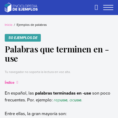
Skip
to
Primary
Menu
content
Ejemplos
Necesitas ejemplos.
Los tenemos.
Inicio
Ejemplos de palabras
50 EJEMPLOS DE
Palabras que terminen en -
use
Tu navegador no soporta la lectura en voz alta.
Índice
En español, las
palabras terminadas en -use
son poco
frecuentes. Por. ejemplo:
rep
, ac
.
use
use
Entre ellas, la gran mayoría son: