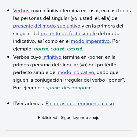
Verbos
cuyo infinitivo termina en -usar, en casi todas
las personas del singular (yo, usted, él, ella) del
presente del modo subjuntivo
y en la primera del
singular del
pretérito perfecto simple
del modo
indicativo, así como en el
modo imperativo
. Por
ejemplo:
ab
, ca
, exc
.
use
usé
usé
Verbos cuyo
infinitivo
termina en -poner, en la
primera persona del singular (yo) del pretérito
perfecto simple del
modo indicativo
, dado que
siguen la conjugación irregular del verbo “poner”.
Por ejemplo:
sup
, descomp
.
use
use
Ver además:
Palabras que terminen en -uso