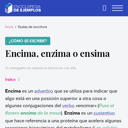
Skip
to
Primary
Menu
content
Ejemplos
Necesitas ejemplos.
Los tenemos.
Inicio
Dudas de escritura
¿CÓMO SE ESCRIBE?
Encima, enzima o ensima
Tu navegador no soporta la lectura en voz alta.
Índice
Encima
es un
adverbio
que se utiliza para indicar que
algo está en una posición superior a otra cosa o
algunas conjugaciones del
verbo
«encimar» (
Puse el
florero
de la mesa
).
Enzima
es un
sustantivo
encima
que hace referencia a una proteína que acelera algunas
reacciones bioquímicas del metabolismo (
Las células