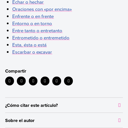
Echar o hechar
Oraciones con «por encima»
Enfrente o en frente
Entorno o en torno
Entre tanto o entretanto
Entrometido o entremetido
Esta, ésta o está
Escarbar o excavar
Compartir
¿Cómo citar este artículo?
Citar la fuente original de donde tomamos información sirve para
Sobre el autor
dar crédito a los autores correspondientes y evitar incurrir en
plagio. Además, permite a los lectores acceder a las fuentes