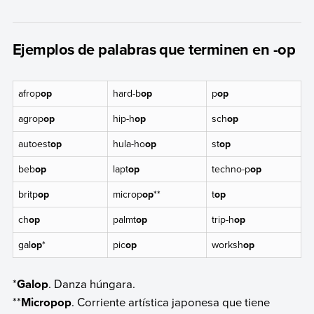
Ejemplos de palabras que terminen en -op
afrop
op
hard-b
op
p
op
agrop
op
hip-h
op
sch
op
autoest
op
hula-ho
op
st
op
beb
op
lapt
op
techno-p
op
britp
op
microp
op
**
t
op
ch
op
palmt
op
trip-h
op
gal
op
*
pic
op
worksh
op
*
Galop
. Danza húngara.
**
Micropop
. Corriente artística japonesa que tiene