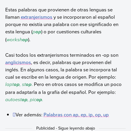
Estas palabras que provienen de otras lenguas se
llaman
extranjerismos
y se incorporaron al español
porque no existía una palabra con ese significado en
esta lengua (
p
) o por cuestiones culturales
op
(
worksh
).
op
Casi todos los extranjerismos terminados en -op son
anglicismos
, es decir, palabras que provienen del
inglés. En algunos casos, la palabra se incorpora tal
cual se escribe en la lengua de origen. Por ejemplo:
lapt
, st
.
Pero en otros casos se modifica un poco
op
op
para adaptarla a la grafía del español. Por ejemplo:
autoest
, pic
.
op
op
Ver además:
Palabras con ap, ep, ip, op, up