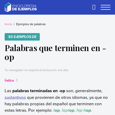
Skip
to
Primary
Menu
content
Ejemplos
Necesitas ejemplos.
Los tenemos.
Inicio
Ejemplos de palabras
50 EJEMPLOS DE
Palabras que terminen en -
op
Tu navegador no soporta la lectura en voz alta.
Índice
Las
palabras terminadas en -op
son, generalmente,
sustantivos
que provienen de otros idiomas, ya que no
hay palabras propias del español que terminen con
estas letras. Por ejemplo:
t
, lapt
, hip-h
.
op
op
op