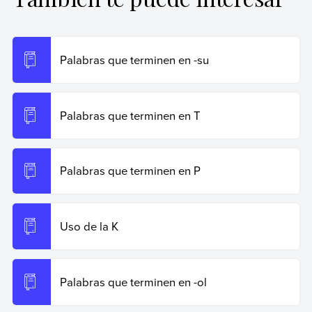
Giani, Carla (24 de octubre de 2024).
Palabras que
terminen en -op
. Enciclopedia de Ejemplos. Recuperado
el 19 de junio de 2026 de
https://www.ejemplos.co/palabras-que-terminen-en-op/
.
Palabras que terminen en -su
Copiar cita
Palabras que terminen en T
Palabras que terminen en P
Uso de la K
Palabras que terminen en -ol