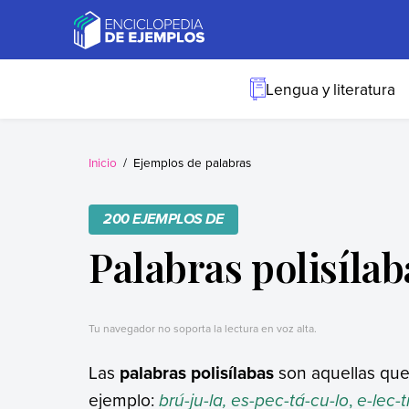
Skip
to
content
Ejemplos
Necesitas ejemplos.
Los tenemos.
Lengua y literatura
Inicio
Ejemplos de palabras
200 EJEMPLOS DE
Palabras polisílab
Tu navegador no soporta la lectura en voz alta.
Las
palabras polisílabas
son aquellas que
ejemplo:
brú-ju-la, es-pec-tá-cu-lo
,
e-lec-