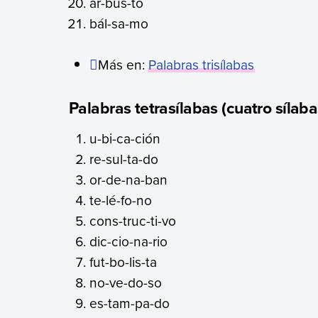
ar-bus-to
bál-sa-mo
Más en:
Palabras trisílabas
Palabras tetrasílabas (cuatro sílaba
u-bi-ca-ción
re-sul-ta-do
or-de-na-ban
te-lé-fo-no
cons-truc-ti-vo
dic-cio-na-rio
fut-bo-lis-ta
no-ve-do-so
es-tam-pa-do