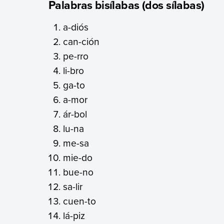
Palabras bisílabas (dos sílabas)
a-diós
can-ción
pe-rro
li-bro
ga-to
a-mor
ár-bol
lu-na
me-sa
mie-do
bue-no
sa-lir
cuen-to
lá-piz