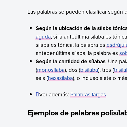
Las palabras se pueden clasificar según div
Según la ubicación de la sílaba tónic
aguda
; si la anteúltima sílaba es tónic
sílaba es tónica, la palabra es
esdrújul
antepenúltima sílaba, la palabra es
sob
Según la cantidad de sílabas
. Una pa
(
monosílaba
), dos (
bisílaba
), tres (
trisíl
seis (
hexasílaba
), o incluso siete o más
Ver además:
Palabras largas
Ejemplos de palabras polisíla