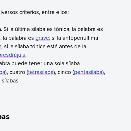
ersos criterios, entre ellos:
a
. Si la última sílaba es tónica, la palabra es
a, la palabra es
grave
; si la antepenúltima
a
; si la sílaba tónica está antes de la
resdrújula
.
labra puede tener una sola sílaba
aba
), cuatro (
tetrasílaba
), cinco (
pentasílaba
),
 sílabas.
bas