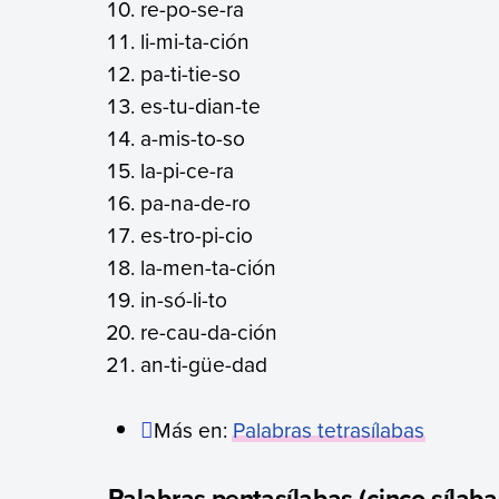
re-po-se-ra
li-mi-ta-ción
pa-ti-tie-so
es-tu-dian-te
a-mis-to-so
la-pi-ce-ra
pa-na-de-ro
es-tro-pi-cio
la-men-ta-ción
in-só-li-to
re-cau-da-ción
an-ti-güe-dad
Más en:
Palabras tetrasílabas
Palabras pentasílabas (cinco sílaba