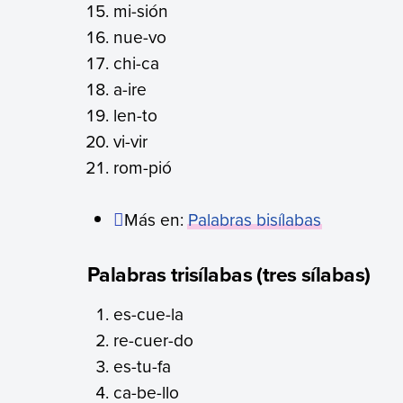
mi-sión
nue-vo
chi-ca
a-ire
len-to
vi-vir
rom-pió
Más en:
Palabras bisílabas
Palabras trisílabas (tres sílabas)
es-cue-la
re-cuer-do
es-tu-fa
ca-be-llo