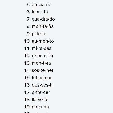
an-cia-na
li-bre-ta
cua-dra-do
mon-ta-ña
pi-le-ta
au-men-to
mi-ra-das
re-ac-ción
men-ti-ra
sos-te-ner
ful-mi-nar
des-ves-tir
o-fre-cer
lla-ve-ro
co-ci-na