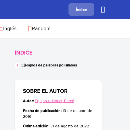
A
Índice
B
C
D
E
F
G
H
I
J
Inglés
Random
ÍNDICE
Ejemplos de palabras polisílabas
SOBRE EL AUTOR
Autor:
Equipo editorial, Etecé
Fecha de publicación:
13 de octubre de
2016
Última edición:
31 de agosto de 2022