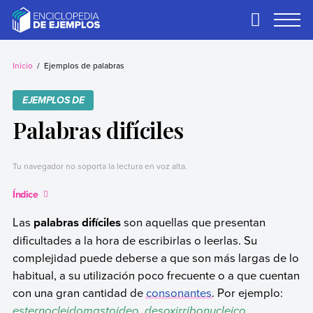
Skip
to
Primary
Menu
content
Ejemplos
Necesitas ejemplos.
Los tenemos.
Inicio
Ejemplos de palabras
EJEMPLOS DE
Palabras difíciles
Tu navegador no soporta la lectura en voz alta.
Índice
Las
palabras difíciles
son aquellas que presentan
dificultades a la hora de escribirlas o leerlas. Su
complejidad puede deberse a que son más largas de lo
habitual, a su utilización poco frecuente o a que cuentan
con una gran cantidad de
consonantes
. Por ejemplo:
esternocleidomastoideo
,
desoxirribonucleico.