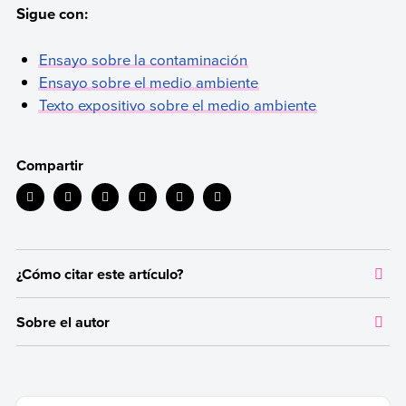
Sigue con:
Ensayo sobre la contaminación
Ensayo sobre el medio ambiente
Texto expositivo sobre el medio ambiente
Compartir
¿Cómo citar este artículo?
Citar la fuente original de donde tomamos información sirve para
Sobre el autor
dar crédito a los autores correspondientes y evitar incurrir en
plagio. Además, permite a los lectores acceder a las fuentes
Autor:
Equipo editorial, Etecé
originales utilizadas en un texto para verificar o ampliar
información en caso de que lo necesiten.
Fecha de publicación:
21 de octubre de 2021