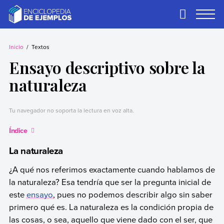
Skip
to
Primary
Menu
content
Ejemplos
Necesitas ejemplos.
Los tenemos.
Inicio
Textos
Ensayo descriptivo sobre la
naturaleza
Tu navegador no soporta la lectura en voz alta.
Índice
La naturaleza
¿A qué nos referimos exactamente cuando hablamos de
la naturaleza? Esa tendría que ser la pregunta inicial de
este
ensayo
, pues no podemos describir algo sin saber
primero qué es. La naturaleza es la condición propia de
las cosas, o sea, aquello que viene dado con el ser, que