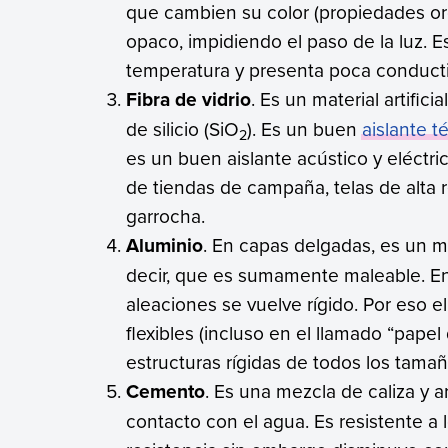
que cambien su color (propiedades org
opaco, impidiendo el paso de la luz. Es
temperatura y presenta poca conductiv
Fibra de vidrio
. Es un material artific
de silicio (SiO
). Es un buen
aislante t
2
es un buen aislante acústico y eléctrico
de tiendas de campaña, telas de alta r
garrocha.
Aluminio
. En capas delgadas, es un me
decir, que es sumamente maleable. En
aleaciones se vuelve rígido. Por eso e
flexibles (incluso en el llamado “pape
estructuras rígidas de todos los tama
Cemento
. Es una mezcla de caliza y a
contacto con el agua. Es resistente a 