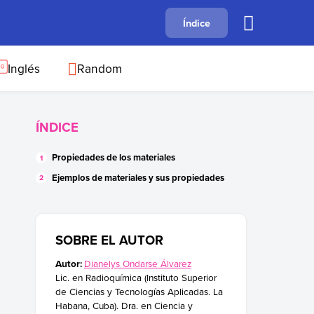
A
Índice
B
C
D
E
F
G
H
I
J
Inglés
Random
ÍNDICE
Propiedades de los materiales
Ejemplos de materiales y sus propiedades
SOBRE EL AUTOR
Autor:
Dianelys Ondarse Álvarez
Lic. en Radioquímica (Instituto Superior
de Ciencias y Tecnologías Aplicadas. La
Habana, Cuba). Dra. en Ciencia y