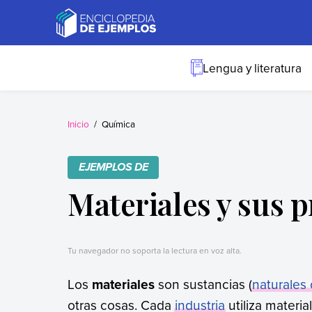
Skip
to
content
Ejemplos
Necesitas ejemplos.
Los tenemos.
Lengua y literatura
Inicio
Química
EJEMPLOS DE
Materiales y sus 
Tu navegador no soporta la lectura en voz alta.
Los
materiales
son sustancias (
naturales o
otras cosas. Cada
industria
utiliza materia