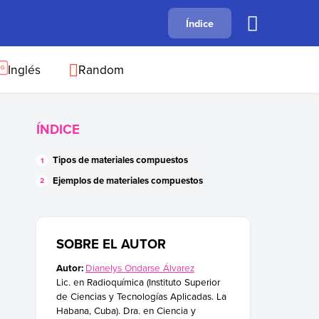
A
Índice
B
C
D
E
F
G
H
I
J
Inglés
Random
ÍNDICE
Tipos de materiales compuestos
Ejemplos de materiales compuestos
SOBRE EL AUTOR
Autor:
Dianelys Ondarse Álvarez
Lic. en Radioquímica (Instituto Superior
de Ciencias y Tecnologías Aplicadas. La
Habana, Cuba). Dra. en Ciencia y