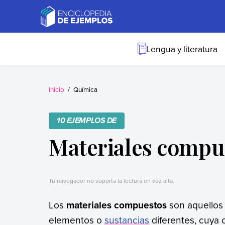
Skip
to
content
Ejemplos
Necesitas ejemplos.
Los tenemos.
Lengua y literatura
Inicio
Química
10 EJEMPLOS DE
Materiales compu
Tu navegador no soporta la lectura en voz alta.
Los
materiales compuestos
son aquellos
elementos o
sustancias
diferentes, cuya 