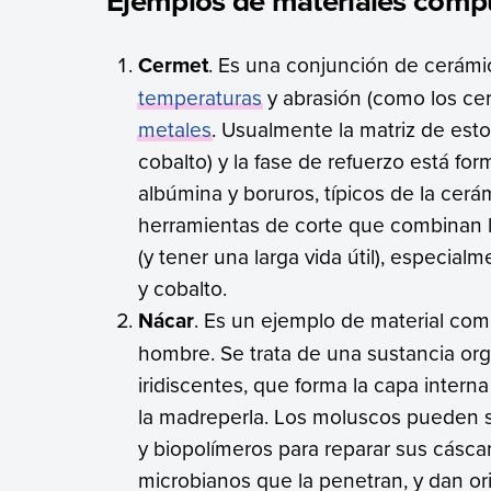
Ejemplos de materiales comp
Cermet
. Es una conjunción de cerámic
temperaturas
y abrasión (como los cer
metales
. Usualmente la matriz de esto
cobalto) y la fase de refuerzo está for
albúmina y boruros, típicos de la cerá
herramientas de corte que combinan l
(y tener una larga vida útil), especial
y cobalto.
Nácar
. Es un ejemplo de material com
hombre. Se trata de una sustancia org
iridiscentes, que forma la capa inte
la madreperla. Los moluscos pueden s
y biopolímeros para reparar sus cásca
microbianos que la penetran, y dan ori