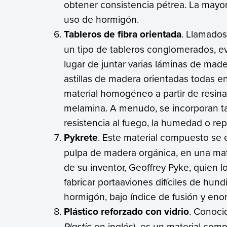
obtener consistencia pétrea. La mayoría
uso de hormigón.
Tableros de fibra orientada
. Llamados
un tipo de tableros conglomerados, e
lugar de juntar varias láminas de made
astillas de madera orientadas todas e
material homogéneo a partir de resinas
melamina. A menudo, se incorporan tam
resistencia al fuego, la humedad o rep
Pykrete
. Este material compuesto se 
pulpa de madera orgánica, en una mat
de su inventor, Geoffrey Pyke, quien l
fabricar portaaviones difíciles de hund
hormigón, bajo índice de fusión y enor
Plástico reforzado con vidrio
. Conoc
Plastic
en inglés), es un material com