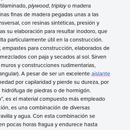
tilaminado,
plywood
,
triplay
o madera
áminas finas de madera pegadas unas a las
nsversal, con resinas sintéticas, presión y
ras su elaboración para resultar inodoro, que
ta particularmente útil en la construcción.
cir, empastes para construcción, elaborados de
, mezclados con paja y secados al sol. Sirven
 muros y construcciones rudimentarias,
tangular). A pesar de ser un excelente
aislante
dad por capilaridad y pierde su dureza, por
e hidrófuga de piedras o de hormigón.
o”, es el material compuesto más empleado
ón, es una combinación de diversas
ravilla y agua. Con esta combinación se
n pocas horas fragua y endurece hasta