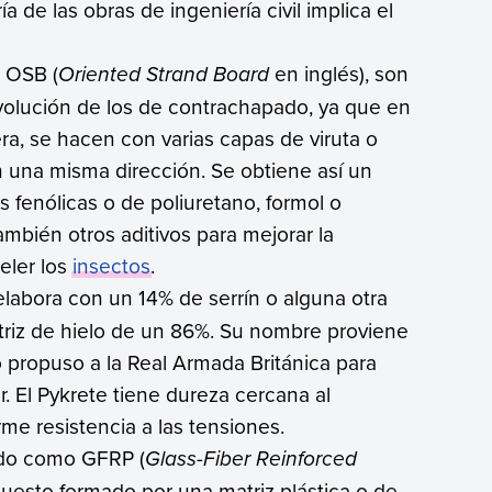
 de las obras de ingeniería civil implica el
 OSB (
Oriented Strand Board
en inglés), son
volución de los de contrachapado, ya que en
ra, se hacen con varias capas de viruta o
n una misma dirección. Se obtiene así un
 fenólicas o de poliuretano, formol o
bién otros aditivos para mejorar la
eler los
insectos
.
elabora con un 14% de serrín o alguna otra
riz de hielo de un 86%. Su nombre proviene
o propuso a la Real Armada Británica para
ir. El Pykrete tiene dureza cercana al
me resistencia a las tensiones.
ido como GFRP (
Glass-Fiber Reinforced
puesto formado por una matriz plástica o de