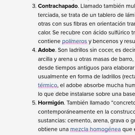
Contrachapado
. Llamado también mul
terciada, se trata de un tablero de l
otras con sus fibras en orientación tra
calor. Se recubre con ácido sulfúrico t
contiene
polímeros
y bencenos y resul
Adobe
. Son ladrillos sin cocer, es de
arcilla y arena u otras masas de barro
desde tiempos antiguos para elaborar
usualmente en forma de ladrillos (rec
térmico
, el adobe absorbe mucha hume
lo que debe instalarse sobre una bas
Hormigón
. También llamado “concret
contemporáneamente en la construcci
sustancias: cemento, arena, grava o g
obtiene una
mezcla homogénea
que e