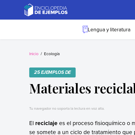
Skip
to
content
Ejemplos
Necesitas ejemplos.
Los tenemos.
Lengua y literatura
Inicio
Ecología
25 EJEMPLOS DE
Materiales recicla
Tu navegador no soporta la lectura en voz alta.
El
reciclaje
es el proceso fisioquímico o
se somete a un ciclo de tratamiento que