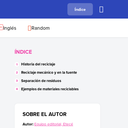
A
Índice
B
C
D
E
F
G
H
I
J
Inglés
Random
ÍNDICE
Historia del reciclaje
Reciclaje mecánico y en la fuente
Separación de residuos
Ejemplos de materiales reciclables
SOBRE EL AUTOR
Autor:
Equipo editorial, Etecé