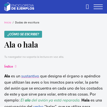
Skip
to
Primary
Menu
content
Ejemplos
Necesitas ejemplos.
Los tenemos.
Inicio
Dudas de escritura
¿CÓMO SE ESCRIBE?
Ala o hala
Tu navegador no soporta la lectura en voz alta.
Índice
Ala
es un
sustantivo
que designa el órgano o apéndice
que utilizan las aves o los insectos para volar, la parte
del avión que se encuentra en cada uno de los costados
de este y que sirve para volar, entre otras cosas. Por
ejemplo:
El
del avión ya está reparada.
Hala
es una
ala
conjugación del
verbo
“halar”, que se utiliza para