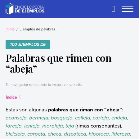
Skip
to
Primary
Menu
content
Ejemplos
Necesitas ejemplos.
Los tenemos.
Inicio
Ejemplos de palabras
100 EJEMPLOS DE
Palabras que rimen con
“abeja”
Tu navegador no soporta la lectura en voz alta.
Índice
Estas son algunas
palabras que riman con “abeja”
:
aconseja, bermeja, bosqueja, calleja, corteja, endeja,
forceja, lenteja, moraleja, teja
(rimas consonantes),
bicicleta, carpeta, checa, discoteca, hipoteca, lideresa,