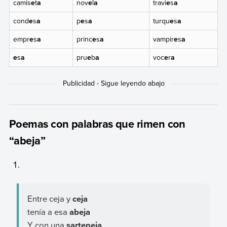
camis
e
t
a
nov
e
l
a
travi
e
s
a
cond
e
s
a
p
e
s
a
turqu
e
s
a
empr
e
s
a
princ
e
s
a
vampir
e
s
a
e
s
a
pru
e
b
a
voc
e
r
a
Poemas con palabras que rimen con
“abeja”
Entre ceja y
ceja
tenía a esa
abeja
Y con una
sarteneja