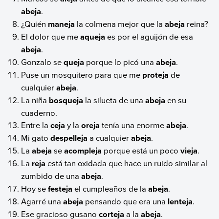
abeja
.
¿Quién
maneja
la colmena mejor que la
abeja
reina?
El dolor que me
aqueja
es por el aguijón de esa
abeja
.
Gonzalo se
queja
porque lo picó una
abeja
.
Puse un mosquitero para que me
proteja
de
cualquier
abeja
.
La niña
bosqueja
la silueta de una
abeja
en su
cuaderno.
Entre la
ceja
y la
oreja
tenía una enorme
abeja
.
Mi gato
despelleja
a cualquier
abeja
.
La
abeja
se
acompleja
porque está un poco
vieja
.
La
reja
está tan oxidada que hace un ruido similar al
zumbido de una
abeja
.
Hoy se
festeja
el cumpleaños de la
abeja
.
Agarré una
abeja
pensando que era una
lenteja
.
Ese gracioso gusano
corteja
a la
abeja
.