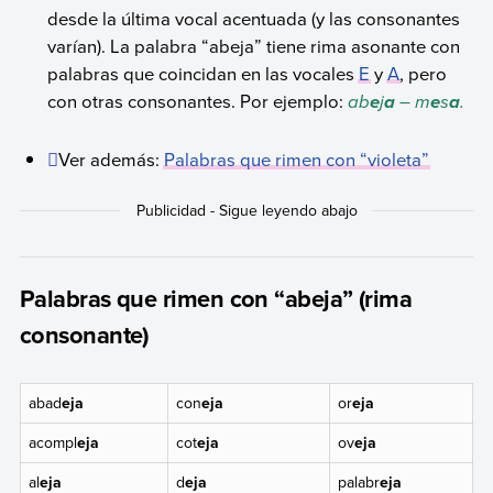
desde la última vocal acentuada (y las consonantes
varían). La palabra “abeja” tiene rima asonante con
palabras que coincidan en las vocales
E
y
A
, pero
con otras consonantes. Por ejemplo:
ab
j
– m
s
.
e
a
e
a
Ver además:
Palabras que rimen con “violeta”
Palabras que rimen con “abeja” (rima
consonante)
abad
eja
con
eja
or
eja
acompl
eja
cot
eja
ov
eja
al
eja
d
eja
palabr
eja