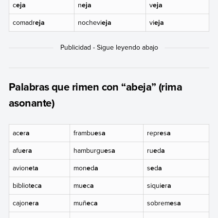
c
eja
n
eja
v
eja
comadr
eja
nochevi
eja
vi
eja
Palabras que rimen con “abeja” (rima
asonante)
ac
e
r
a
frambu
e
s
a
repr
e
s
a
afu
e
r
a
hamburgu
e
s
a
ru
e
d
a
avion
e
t
a
mon
e
d
a
s
e
d
a
bibliot
e
c
a
mu
e
c
a
siqui
e
r
a
cajon
e
r
a
muñ
e
c
a
sobrem
e
s
a