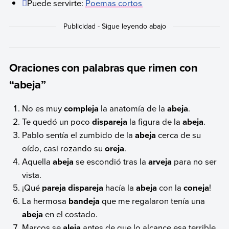
Puede servirte:
Poemas cortos
Oraciones con palabras que rimen con
“abeja”
No es muy
compleja
la anatomía de la
abeja
.
Te quedó un poco
dispareja
la figura de la
abeja
.
Pablo sentía el zumbido de la
abeja
cerca de su
oído, casi rozando su
oreja
.
Aquella
abeja
se escondió tras la
arveja
para no ser
vista.
¡Qué
pareja dispareja
hacía la
abeja
con la
coneja
!
La hermosa
bandeja
que me regalaron tenía una
abeja
en el costado.
Marcos se
aleja
antes de que lo alcance esa terrible