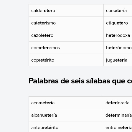
calder
eter
o
cors
eter
ía
cat
eter
ismo
etiqu
eter
o
cazol
eter
o
h
eter
odoxa
com
eter
emos
h
eter
ónomo
copr
etér
ito
jugu
eter
ía
Palabras de seis sílabas que c
acom
eterí
a
d
eter
ioraría
alcahu
eter
ía
d
eter
minaría
antepr
etér
ito
entrom
eter
í