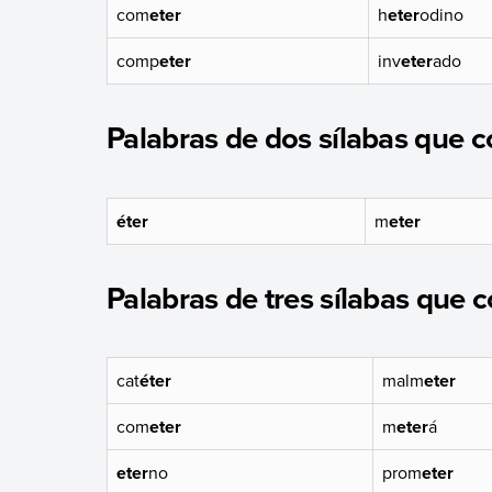
com
eter
h
eter
odino
comp
eter
inv
eter
ado
Palabras de dos sílabas que c
éter
m
eter
Palabras de tres sílabas que c
cat
éter
malm
eter
com
eter
m
eter
á
eter
no
prom
eter