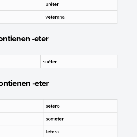
ur
éter
v
eter
ana
ontienen -eter
su
éter
ontienen -eter
s
eter
o
som
eter
t
eter
a