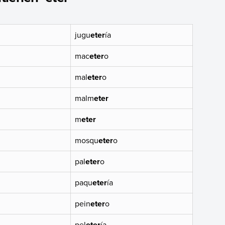
jugu
eter
ía
mac
eter
o
mal
eter
o
malm
eter
m
eter
mosqu
eter
o
pal
eter
o
paqu
eter
ía
pein
eter
o
pel
eter
ía