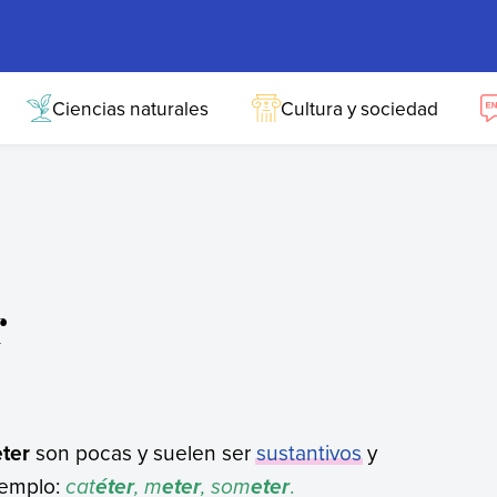
Ciencias naturales
Cultura y sociedad
r
eter
son pocas y suelen ser
sustantivos
y
jemplo:
c
at
, m
, som
.
éter
eter
eter