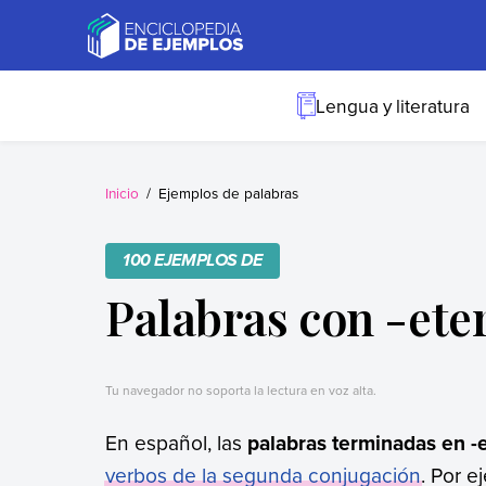
Skip
to
content
Ejemplos
Necesitas ejemplos.
Los tenemos.
Lengua y literatura
Inicio
Ejemplos de palabras
100 EJEMPLOS DE
Palabras con -ete
Tu navegador no soporta la lectura en voz alta.
En español, las
palabras terminadas en -
verbos de la segunda conjugación
. Por e