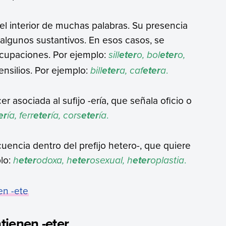
l interior de muchas palabras. Su presencia
 algunos sustantivos. En esos casos, se
 ocupaciones. Por ejemplo:
sill
o, bol
o,
eter
eter
nsilios. Por ejemplo:
bill
a, caf
a
.
eter
eter
 asociada al sufijo -ería, que señala oficio o
ía, ferr
ía, cors
ía
.
er
eter
eter
uencia dentro del prefijo hetero-, que quiere
plo:
h
odoxa, h
os
exual, h
oplastia
.
eter
eter
eter
en -ete
tienen -eter