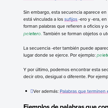
Sin embargo, esta secuencia aparece en e
está vinculada a los
sufijos
-ero y -era, en
forman palabras que refieren a oficios y
pel
o
.
También se forman objetos o ute
ete
r
La secuencia -eter también puede aparecer
lugar donde se ejerce. Por ejemplo:
pel
et
Y por último, podemos encontrar esta sec
decir otro, desigual o diferente. Por ejem
Ver además:
Palabras que terminen 
Ejemplos de palabras que con