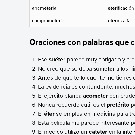
arrem
eter
ía
eter
ificación
comprom
eter
ía
eter
nizaría
Oraciones con palabras que c
Ese
suéter
parece muy abrigado y cre
No creo que se deba
someter
a los n
Antes de que te lo cuente me tienes
La evidencia es contundente, muchos 
El ejército planea
acometer
con crude
Nunca recuerdo cuál es el
pretérito
pe
El
éter
se emplea en medicina para tr
Esta película me parece interesante 
El médico utilizó un
catéter
en la inte