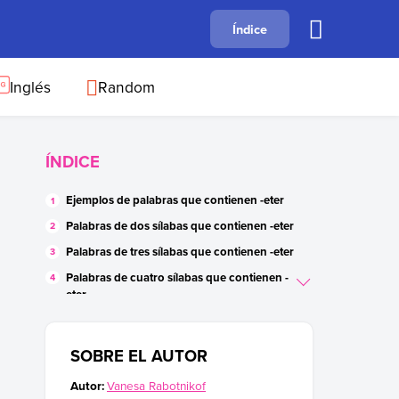
A
Índice
B
C
D
E
F
G
H
I
J
Inglés
Random
ÍNDICE
Ejemplos de palabras que contienen -eter
Palabras de dos sílabas que contienen -eter
Palabras de tres sílabas que contienen -eter
Palabras de cuatro sílabas que contienen -
eter
Palabras de cinco sílabas que contienen -
eter
SOBRE EL AUTOR
Palabras de seis sílabas que contienen en -
eter
Autor:
Vanesa Rabotnikof