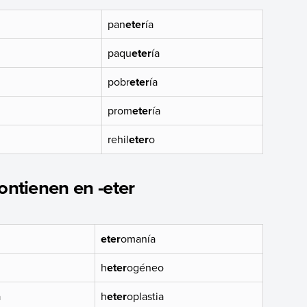
pan
eter
ía
paqu
eter
ía
pobr
eter
ía
prom
eter
ía
rehil
eter
o
ontienen en -eter
eter
omanía
h
eter
ogéneo
a
h
eter
oplastia