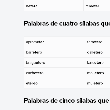
h
eter
a
rem
eter
Palabras de cuatro sílabas qu
aprom
eter
ferr
eter
o
barr
eter
o
gall
eter
o
bragu
eter
o
lanc
eter
o
cach
eter
o
moll
eter
o
etér
eo
mul
eter
o
Palabras de cinco sílabas que