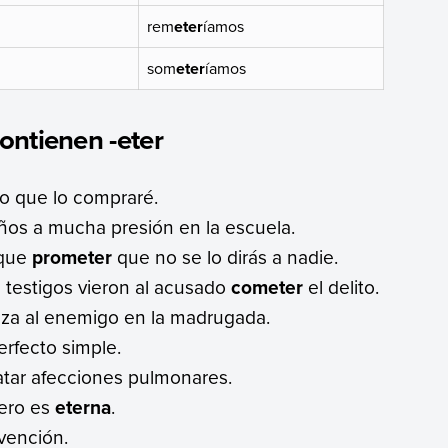
rem
eter
íamos
som
eter
íamos
ontienen -eter
o que lo compraré.
iños a mucha presión en la escuela.
 que
prometer
que no se lo dirás a nadie.
testigos vieron al acusado
cometer
el delito.
za al enemigo en la madrugada.
rfecto simple.
atar afecciones pulmonares.
pero es
eterna
.
rvención.