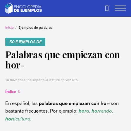
Skip
to
Primary
Menu
content
Ejemplos
Necesitas ejemplos.
Los tenemos.
Inicio
Ejemplos de palabras
50 EJEMPLOS DE
Palabras que empiezan con
hor-
Tu navegador no soporta la lectura en voz alta.
Índice
En español, las
palabras que empiezan con hor-
son
bastante frecuentes. Por ejemplo:
a,
rendo,
hor
hor
ticultura.
hor