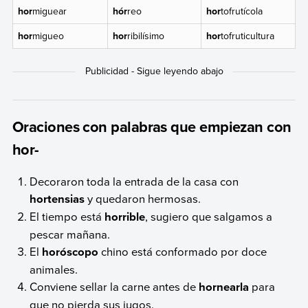
hor
miguear
hór
reo
hor
tofrutícola
hor
migueo
hor
ribilísimo
hor
tofruticultura
Oraciones con palabras que empiezan con
hor-
Decoraron toda la entrada de la casa con
hortensias
y quedaron hermosas.
El tiempo está
horrible
, sugiero que salgamos a
pescar mañana.
El
horóscopo
chino está conformado por doce
animales.
Conviene sellar la carne antes de
hornearla
para
que no pierda sus jugos.