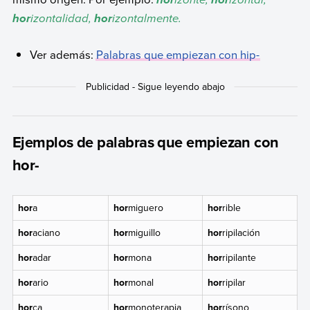
hor
hor
izontalidad,
izontalmente.
hor
hor
Ver además:
Palabras que empiezan con hip-
Ejemplos de palabras que empiezan con
hor-
hor
a
hor
miguero
hor
rible
hor
aciano
hor
miguillo
hor
ripilación
hor
adar
hor
mona
hor
ripilante
hor
ario
hor
monal
hor
ripilar
hor
ca
hor
monoterapia
hor
rísono