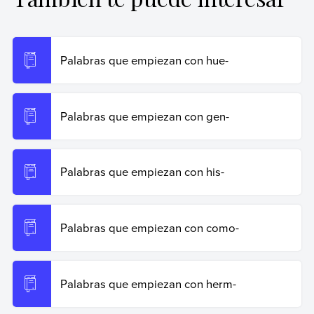
Ribas, Natalia (25 de octubre de 2024).
Palabras que
empiezan con hor-
. Enciclopedia de Ejemplos.
Recuperado el 20 de junio de 2026 de
https://www.ejemplos.co/palabras-que-empiezan-con-
Palabras que empiezan con hue-
hor/
.
Copiar cita
Palabras que empiezan con gen-
Palabras que empiezan con his-
Palabras que empiezan con como-
Palabras que empiezan con herm-