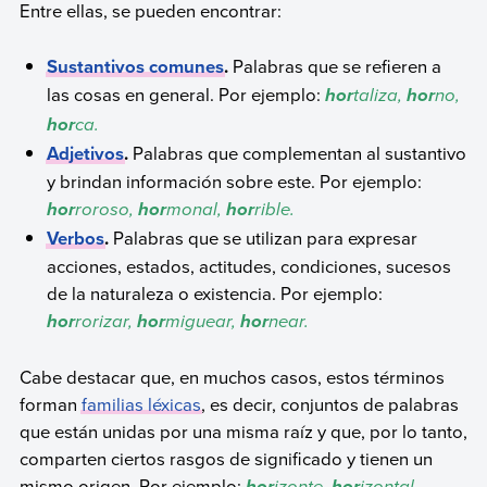
Entre ellas, se pueden encontrar:
Sustantivos comunes
.
Palabras que se refieren a
las cosas en general. Por ejemplo:
taliza,
no,
hor
hor
ca.
hor
Adjetivos
.
Palabras que complementan al sustantivo
y brindan información sobre este. Por ejemplo:
roroso,
monal,
rible.
hor
hor
hor
Verbos
.
Palabras que se utilizan para expresar
acciones, estados, actitudes, condiciones, sucesos
de la naturaleza o existencia. Por ejemplo:
rorizar,
miguear,
near.
hor
hor
hor
Cabe destacar que, en muchos casos, estos términos
forman
familias léxicas
, es decir, conjuntos de palabras
que están unidas por una misma raíz y que, por lo tanto,
comparten ciertos rasgos de significado y tienen un
mismo origen. Por ejemplo:
izonte,
izontal,