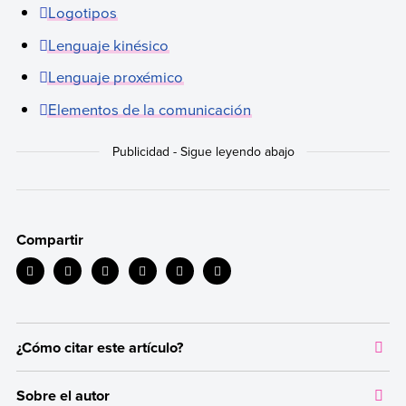
Logotipos
Lenguaje kinésico
Lenguaje proxémico
Elementos de la comunicación
Compartir
¿Cómo citar este artículo?
Citar la fuente original de donde tomamos información sirve para
Sobre el autor
dar crédito a los autores correspondientes y evitar incurrir en