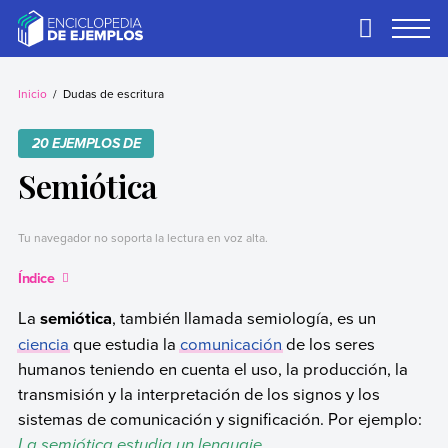
Skip
to
Primary
Menu
content
Ejemplos
Necesitas ejemplos.
Los tenemos.
Inicio
Dudas de escritura
20 EJEMPLOS DE
Semiótica
Tu navegador no soporta la lectura en voz alta.
Índice
La
semiótica
, también llamada semiología, es un
ciencia
que estudia la
comunicación
de los seres
humanos teniendo en cuenta el uso, la producción, la
transmisión y la interpretación de los signos y los
sistemas de comunicación y significación. Por ejemplo:
La semiótica estudia un lenguaje.