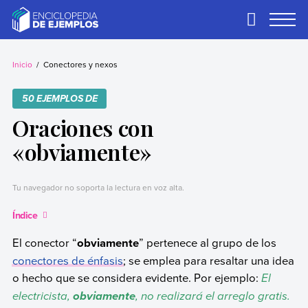
Skip
to
Primary
Menu
content
Ejemplos
Necesitas ejemplos.
Los tenemos.
Inicio
Conectores y nexos
50 EJEMPLOS DE
Oraciones con
«obviamente»
Tu navegador no soporta la lectura en voz alta.
Índice
El conector “
obviamente
” pertenece al grupo de los
conectores de énfasis
; se emplea para resaltar una idea
o hecho que se considera evidente. Por ejemplo:
El
electricista,
, no realizará el arreglo gratis.
obviamente