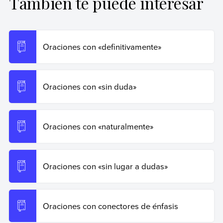
También te puede interesar
Miller, Ignacio (25 de octubre de 2024).
Oraciones con
«obviamente»
. Enciclopedia de Ejemplos. Recuperado el
19 de junio de 2026 de
https://www.ejemplos.co/oraciones-con-obviamente/
.
Oraciones con «definitivamente»
Copiar cita
Oraciones con «sin duda»
Oraciones con «naturalmente»
Oraciones con «sin lugar a dudas»
Oraciones con conectores de énfasis