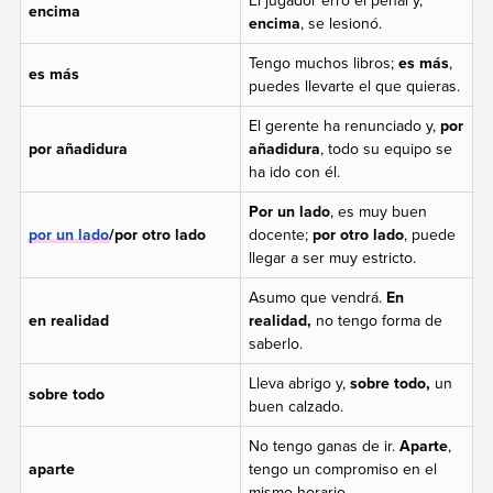
El jugador erró el penal y,
encima
encima
, se lesionó.
Tengo muchos libros;
es más
,
es más
puedes llevarte el que quieras.
El gerente ha renunciado y,
por
por añadidura
añadidura
, todo su equipo se
ha ido con él.
Por un lado
, es muy buen
por un lado
/
por otro lado
docente;
por otro lado
, puede
llegar a ser muy estricto.
Asumo que vendrá.
En
en realidad
realidad,
no tengo forma de
saberlo.
Lleva abrigo y,
sobre todo,
un
sobre todo
buen calzado.
No tengo ganas de ir.
Aparte
,
aparte
tengo un compromiso en el
mismo horario.