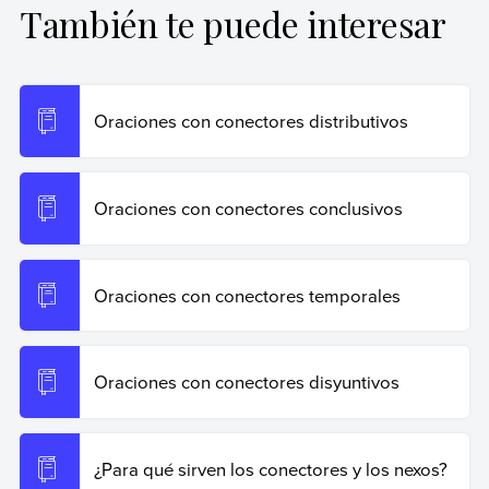
También te puede interesar
Ribas, Natalia (25 de octubre de 2024).
Conectores
.
Enciclopedia de Ejemplos. Recuperado el 19 de junio de
2026 de
https://www.ejemplos.co/100-ejemplos-de-
conectores/
.
Oraciones con conectores distributivos
Copiar cita
Oraciones con conectores conclusivos
Oraciones con conectores temporales
Oraciones con conectores disyuntivos
¿Para qué sirven los conectores y los nexos?