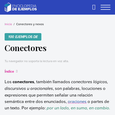
Skip
to
Primary
Menu
content
Ejemplos
Necesitas ejemplos.
Los tenemos.
Inicio
Conectores y nexos
100 EJEMPLOS DE
Conectores
Tu navegador no soporta la lectura en voz alta.
Índice
Los
conectores
, también llamados
conectores lógicos,
discursivos u oracionales
, son palabras, locuciones o
expresiones que permiten señalar una relación
semántica entre dos enunciados,
oraciones
o partes de
un texto. Por ejemplo:
por un lado, en suma, en cambio.