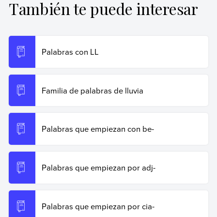
También te puede interesar
Miller, Ignacio (25 de octubre de 2024).
Palabras que
empiezan con llo-
. Enciclopedia de Ejemplos.
Recuperado el 19 de junio de 2026 de
https://www.ejemplos.co/palabras-que-empiezan-con-llo/
.
Palabras con LL
Copiar cita
Familia de palabras de lluvia
Palabras que empiezan con be-
Palabras que empiezan por adj-
Palabras que empiezan por cia-