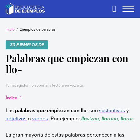
Skip
to
Primary
Menu
content
Ejemplos
Necesitas ejemplos.
Los tenemos.
Inicio
Ejemplos de palabras
30 EJEMPLOS DE
Palabras que empiezan con
llo-
Tu navegador no soporta la lectura en voz alta.
Índice
Las
palabras que empiezan con llo-
son
sustantivos
y
adjetivos
o
verbos
. Por ejemplo:
vizna,
rona,
rar.
llo
llo
llo
La gran mayoría de estas palabras pertenecen a las