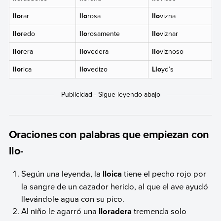
llo
rar
llo
rosa
llo
vizna
llo
redo
llo
rosamente
llo
viznar
llo
rera
llo
vedera
llo
viznoso
llo
rica
llo
vedizo
Llo
yd’s
Oraciones con palabras que empiezan con
llo-
Según una leyenda, la
lloica
tiene el pecho rojo por
la sangre de un cazador herido, al que el ave ayudó
llevándole agua con su pico.
Al niño le agarró una
lloradera
tremenda solo