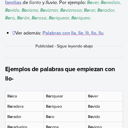
familias
de
llanto
y
lluvia
. Por ejemplo:
ver,
vedizo,
llo
llo
vido,
vizna,
viznar,
viznoso;
rar,
rador,
llo
llo
llo
llo
llo
llo
ro,
rón,
rosa,
riquear,
riqueo.
llo
llo
llo
llo
llo
Ver además:
Palabras con lla, lle, lli, llo, llu
Ejemplos de palabras que empiezan con
llo-
llo
ica
llo
riquear
llo
ver
llo
radera
llo
riqueo
llo
vida
llo
rador
llo
ro
llo
vido
llo
raduelos
llo
rona
llo
vioso