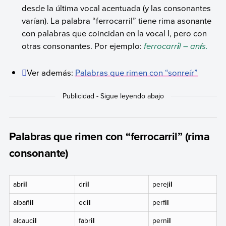
desde la última vocal acentuada (y las consonantes
varían). La palabra “ferrocarril” tiene rima asonante
con palabras que coincidan en la vocal I, pero con
otras consonantes. Por ejemplo:
ferrocarr
l – an
s.
i
í
Ver además:
Palabras que rimen con “sonreír”
Palabras que rimen con “ferrocarril” (rima
consonante)
abr
il
dr
il
perej
il
albañ
il
ed
il
perf
il
alcauc
il
fabr
il
pern
il