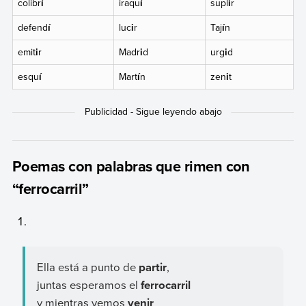
colibr
í
iraqu
í
supl
i
r
defend
í
luc
i
r
Taj
í
n
emit
i
r
Madr
i
d
urg
i
d
esqu
í
Mart
í
n
zen
i
t
Poemas con palabras que rimen con
“ferrocarril”
Ella está a punto de
partir
,
juntas esperamos el
ferrocarril
y mientras vemos
venir