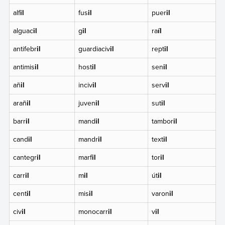
alf
il
fus
il
puer
il
alguac
il
g
il
ra
íl
antifebr
il
guardiaciv
il
rept
il
antimis
il
host
il
sen
il
añ
il
inciv
il
serv
il
arañ
il
juven
il
sut
il
barr
il
mand
il
tambor
il
cand
il
mandr
il
text
il
cantegr
il
marf
il
tor
il
carr
il
m
il
út
il
cent
il
mis
il
varon
il
civ
il
monocarr
il
v
il