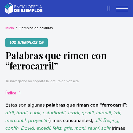
Skip
to
Primary
Menu
content
Ejemplos
Necesitas ejemplos.
Los tenemos.
Inicio
Ejemplos de palabras
100 EJEMPLOS DE
Palabras que rimen con
“ferrocarril”
Tu navegador no soporta la lectura en voz alta.
Índice
Estas son algunas
palabras que riman con “ferrocarril”
:
atril, badil, cubil, estudiantil, febril, gentil, infantil, kril,
mercantil, proyectil
(rimas consonantes),
allí, Beijing,
confín, David, excedí, feliz, gris, maní, reuní, salir
(rimas