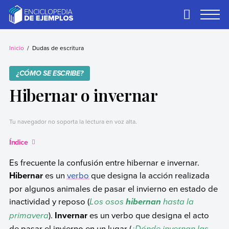
Skip
to
Primary
Menu
content
Ejemplos
Necesitas ejemplos.
Los tenemos.
Inicio
Dudas de escritura
¿CÓMO SE ESCRIBE?
Hibernar o invernar
Tu navegador no soporta la lectura en voz alta.
Índice
Es frecuente la confusión entre hibernar e invernar.
Hibernar
es un
verbo
que designa la acción realizada
por algunos animales de pasar el invierno en estado de
inactividad y reposo (
Los osos
hasta la
hibernan
primavera
).
Invernar
es un verbo que designa el acto
de pasar el invierno en un lugar (
¿Dónde invernan las