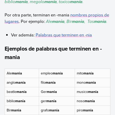
biblio
, megalo
, toxico
.
manía
manía
manía
Por otra parte, terminan en -mania
nombres propios de
lugares
. Por ejemplo:
Ale
, Bir
, Tas
.
mania
mania
mania
Ver además:
Palabras que terminen en -nia
Ejemplos de palabras que terminen en -
mania
Ale
mania
empleo
manía
mito
manía
anglo
manía
filo
manía
mono
manía
beatle
manía
Ger
mania
musico
manía
biblio
manía
ger
manía
noso
manía
Bir
mania
grafo
manía
piro
manía