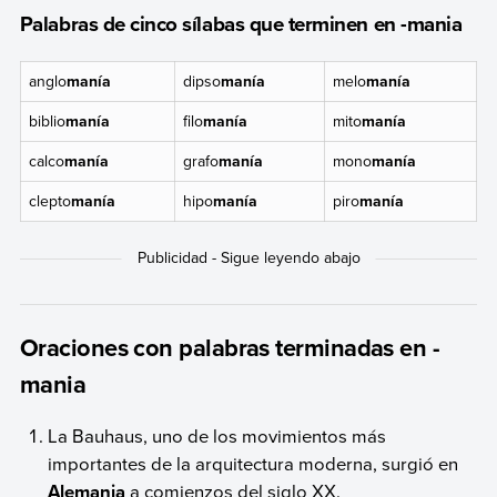
Palabras de cinco sílabas que terminen en -mania
anglo
manía
dipso
manía
melo
manía
biblio
manía
filo
manía
mito
manía
calco
manía
grafo
manía
mono
manía
clepto
manía
hipo
manía
piro
manía
Oraciones con palabras terminadas en -
mania
La Bauhaus, uno de los movimientos más
importantes de la arquitectura moderna, surgió en
Alemania
a comienzos del siglo XX.