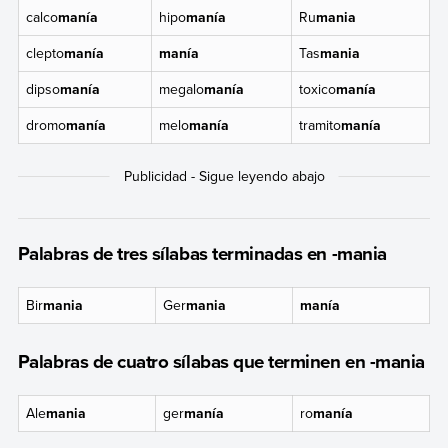
calco
manía
hipo
manía
Ru
mania
clepto
manía
manía
Tas
mania
dipso
manía
megalo
manía
toxico
manía
dromo
manía
melo
manía
tramito
manía
Palabras de tres sílabas terminadas en -mania
Bir
mania
Ger
mania
manía
Palabras de cuatro sílabas que terminen en -mania
Ale
mania
ger
manía
ro
manía