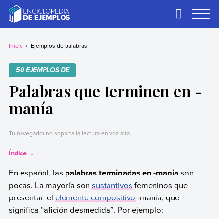
Skip
to
Primary
Menu
content
Ejemplos
Necesitas ejemplos.
Los tenemos.
Inicio
Ejemplos de palabras
50 EJEMPLOS DE
Palabras que terminen en -
manía
Tu navegador no soporta la lectura en voz alta.
Índice
En español, las
palabras terminadas en -mania
son
pocas. La mayoría son
sustantivos
femeninos que
presentan el
elemento compositivo
-manía, que
significa “afición desmedida”. Por ejemplo: