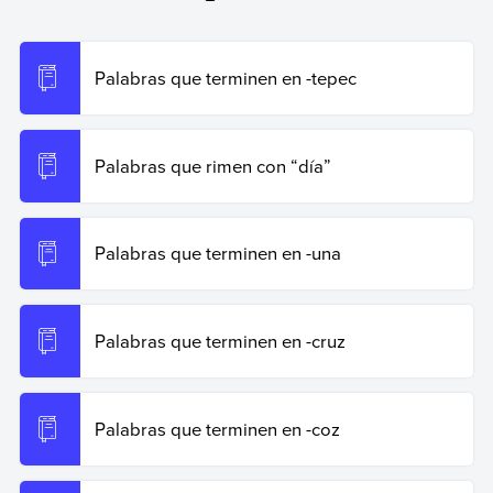
Miller, Ignacio (25 de octubre de 2024).
Palabras que
terminen en -manía
. Enciclopedia de Ejemplos.
Recuperado el 19 de junio de 2026 de
https://www.ejemplos.co/palabras-que-terminen-en-
Palabras que terminen en -tepec
mania/
.
Copiar cita
Palabras que rimen con “día”
Palabras que terminen en -una
Palabras que terminen en -cruz
Palabras que terminen en -coz