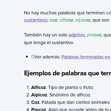
No hay muchas palabras que terminen con e
sustantivos
:
, alfi
, alpi
, que son
coz
coz
coz
También hay un solo
adjetivo
,
pre
, qu
coz
que tenga el sustantivo.
Ver además:
Palabras terminadas en
Ejemplos de palabras que ter
Alficoz
. Tipo de planta o fruto.
Alpicoz
. Sinónimo de alficoz.
Coz
. Patada que dan ciertos animales 
Precoz
. Algo que sucede antes de lo