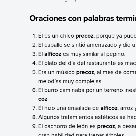
Oraciones con palabras termi
Él es un chico
precoz
, porque ya puede
El caballo se sintió amenazado y dio 
El
alficoz
es muy similar al pepino.
El plato del día del restaurante es m
Era un músico
precoz
, al mes de come
melodías muy complejas.
El burro caminaba por un terreno ine
coz
.
Él hizo una ensalada de
alficoz
, arroz
Algunos tratamientos estéticos se ha
El cachorro de león es
precoz
, a pes
gran habilidad para trepar árboles.