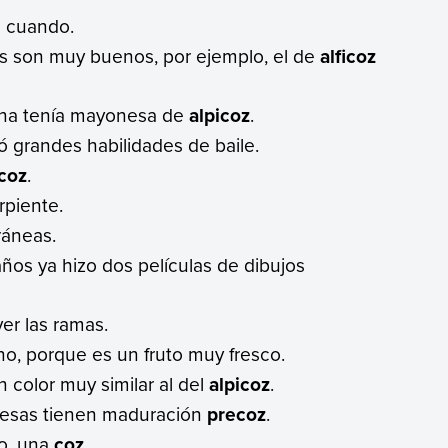
 cuando.
as son muy buenos, por ejemplo, el de
alficoz
ina tenía mayonesa de
alpicoz
.
 grandes habilidades de baile.
coz
.
rpiente.
ráneas.
 años ya hizo dos películas de dibujos
er las ramas.
, porque es un fruto muy fresco.
 color muy similar al del
alpicoz
.
fresas tienen maduración
precoz
.
go, una
coz
.