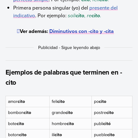
Primera persona singular (yo) del
presente del
indicativo
. Por ejemplo:
soli
, re
.
cito
cito
Ver además:
Diminutivos con -cito y -cita
Ejemplos de palabras que terminen en -
cito
amor
cito
feli
cito
po
cito
bombon
cito
grande
cito
postre
cito
bote
cito
hombre
cito
publi
citó
boton
cito
ilí
cito
pueble
cito