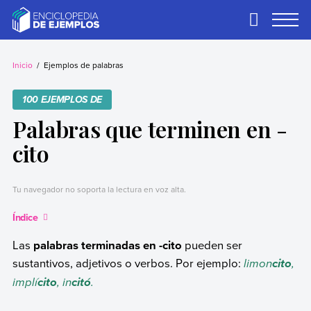
Skip
to
Primary
Menu
content
Ejemplos
Necesitas ejemplos.
Los tenemos.
Inicio
Ejemplos de palabras
100 EJEMPLOS DE
Palabras que terminen en -
cito
Tu navegador no soporta la lectura en voz alta.
Índice
Las
palabras terminadas en -cito
pueden ser
sustantivos, adjetivos o verbos. Por ejemplo:
limon
,
cito
implí
, in
.
cito
citó