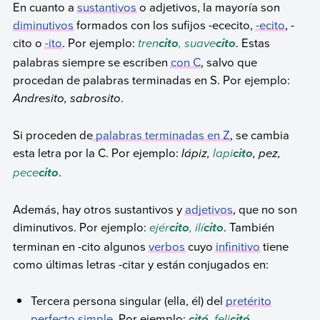
En cuanto a
sustantivos
o adjetivos, la mayoría son
diminutivos
formados con los sufijos -ececito,
-ecito
, -
cito o
-ito
. Por ejemplo:
tren
, suave
. Estas
cito
cito
palabras siempre se escriben
con C
, salvo que
procedan de palabras terminadas en S. Por ejemplo:
Andresito, sabrosito
.
Si proceden de
palabras terminadas en Z
, se cambia
esta letra por la C. Por ejemplo:
lápiz,
lapi
, pez,
cito
pece
.
cito
Además, hay otros sustantivos y
adjetivos
, que no son
diminutivos. Por ejemplo:
ejér
, ilí
. También
cito
cito
terminan en -cito algunos
verbos
cuyo
infinitivo
tiene
como últimas letras -citar y están conjugados en:
Tercera persona singular (ella, él) del
pretérito
perfecto simple
. Por ejemplo:
, feli
.
citó
citó