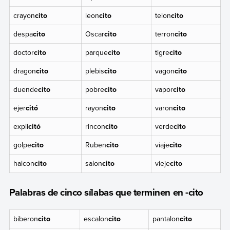
crayon
cito
leon
cito
telon
cito
despa
cito
Oscar
cito
terron
cito
doctor
cito
parque
cito
tigre
cito
dragon
cito
plebis
cito
vagon
cito
duende
cito
pobre
cito
vapor
cito
ejer
citó
rayon
cito
varon
cito
expli
citó
rincon
cito
verde
cito
golpe
cito
Ruben
cito
viaje
cito
halcon
cito
salon
cito
vieje
cito
Palabras de cinco sílabas que terminen en -cito
biberon
cito
escalon
cito
pantalon
cito