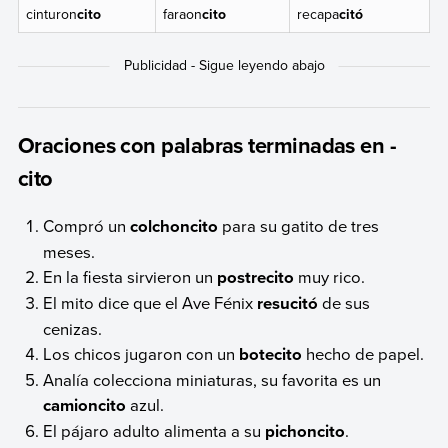
cinturon
cito
faraon
cito
recapa
citó
Oraciones con palabras terminadas en -
cito
Compró un
colchoncito
para su gatito de tres
meses.
En la fiesta sirvieron un
postrecito
muy rico.
El mito dice que el Ave Fénix
resucitó
de sus
cenizas.
Los chicos jugaron con un
botecito
hecho de papel.
Analía colecciona miniaturas, su favorita es un
camioncito
azul.
El pájaro adulto alimenta a su
pichoncito
.