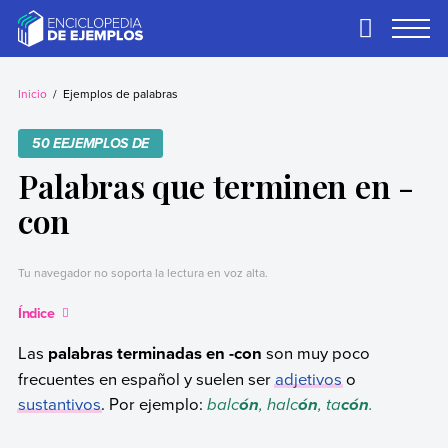
Skip
to
Primary
Menu
content
Ejemplos
Necesitas ejemplos.
Los tenemos.
Inicio
Ejemplos de palabras
50 EEJEMPLOS DE
Palabras que terminen en -
con
Tu navegador no soporta la lectura en voz alta.
Índice
Las
palabras terminadas en -con
son muy poco
frecuentes en español y suelen ser
adjetivos
o
sustantivos
. Por ejemplo:
balc
, halc
, ta
.
ón
ón
cón