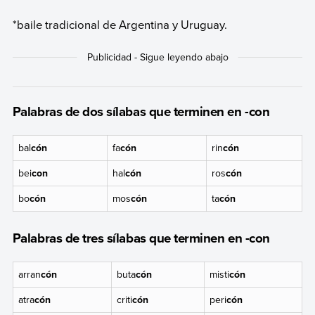
*baile tradicional de Argentina y Uruguay.
Palabras de dos sílabas que terminen en -con
bal
cón
fa
cón
rin
cón
bei
con
hal
cón
ros
cón
bo
cón
mos
cón
ta
cón
Palabras de tres sílabas que terminen en -con
arran
cón
buta
cón
misti
cón
atra
cón
criti
cón
peri
cón