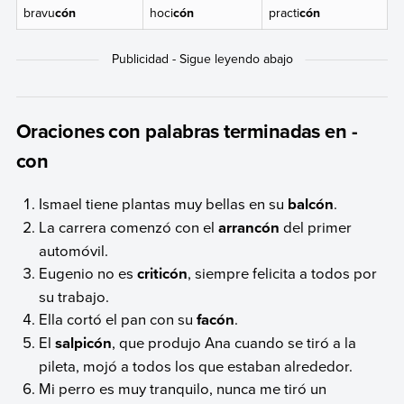
bravu
cón
hoci
cón
practi
cón
Oraciones con palabras terminadas en -
con
Ismael tiene plantas muy bellas en su
balcón
.
La carrera comenzó con el
arrancón
del primer
automóvil.
Eugenio no es
criticón
, siempre felicita a todos por
su trabajo.
Ella cortó el pan con su
facón
.
El
salpicón
, que produjo Ana cuando se tiró a la
pileta, mojó a todos los que estaban alrededor.
Mi perro es muy tranquilo, nunca me tiró un