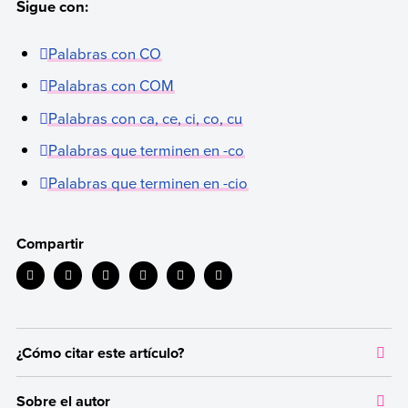
Sigue con:
Palabras con CO
Palabras con COM
Palabras con ca, ce, ci, co, cu
Palabras que terminen en -co
Palabras que terminen en -cio
Compartir
¿Cómo citar este artículo?
Citar la fuente original de donde tomamos información sirve para
Sobre el autor
dar crédito a los autores correspondientes y evitar incurrir en