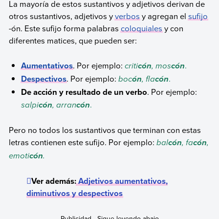
La mayoría de estos sustantivos y adjetivos derivan de
otros sustantivos, adjetivos y
verbos
y agregan el
sufijo
-ón. Este sufijo forma palabras
coloquiales
y con
diferentes matices, que pueden ser:
Aumentativos
. Por ejemplo:
criti
, mos
.
cón
cón
Despectivos
. Por ejemplo:
boc
, fla
.
ón
cón
De acción y resultado de un verbo
. Por ejemplo:
salpi
, arran
.
cón
cón
Pero no todos los sustantivos que terminan con estas
letras contienen este sufijo. Por ejemplo:
bal
, fa
,
cón
cón
emoti
.
cón
Ver además:
Adjetivos aumentativos,
diminutivos y despectivos