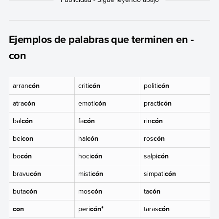
Ejemplos de palabras que terminen en -
con
arran
cón
criti
cón
politi
cón
atra
cón
emoti
cón
practi
cón
bal
cón
fa
cón
rin
cón
bei
con
hal
cón
ros
cón
bo
cón
hoci
cón
salpi
cón
bravu
cón
misti
cón
simpati
cón
buta
cón
mos
cón
ta
cón
con
peri
cón*
taras
cón