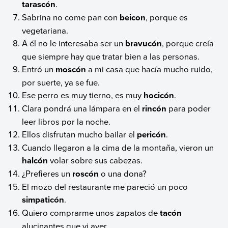
tarascón
.
Sabrina no come pan con
beicon
, porque es
vegetariana.
A él no le interesaba ser un
bravucón
, porque creía
que siempre hay que tratar bien a las personas.
Entró un
moscón
a mi casa que hacía mucho ruido,
por suerte, ya se fue.
Ese perro es muy tierno, es muy
hocicón
.
Clara pondrá una lámpara en el
rincón
para poder
leer libros por la noche.
Ellos disfrutan mucho bailar el
pericón
.
Cuando llegaron a la cima de la montaña, vieron un
halcón
volar sobre sus cabezas.
¿Prefieres un
roscón
o una dona?
El mozo del restaurante me pareció un poco
simpaticón
.
Quiero comprarme unos zapatos de
tacón
alucinantes que vi ayer.