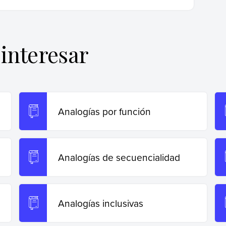
as por producto
. Enciclopedia de Ejemplos.
//www.ejemplos.co/analogias-por-producto/
.
interesar
Analogías por función
Analogías de secuencialidad
Analogías inclusivas