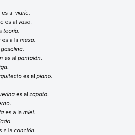
a
es al
vidrio
.
co
es al
vaso
.
a
teoría
.
a
es a la
mesa
.
a
gasolina
.
ón
es al
pantalón
.
iga
.
rquitecto
es al
plano
.
uerina
es al
zapato
.
erno
.
ja
es a la
miel
.
lado
.
s a la
canción
.