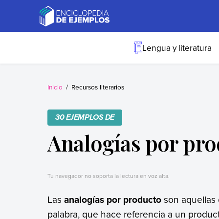
Skip
to
content
Ejemplos
Necesitas ejemplos.
Los tenemos.
Lengua y literatura
Inicio
Recursos literarios
30 EJEMPLOS DE
Analogías por pr
Tu navegador no soporta la lectura en voz alta.
Las
analogías por producto
son aquellas 
palabra, que hace referencia a un product