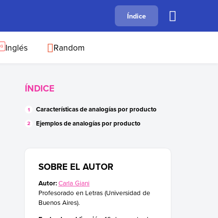
A
Índice
B
C
D
E
F
G
H
I
J
Inglés
Random
ÍNDICE
Características de analogías por producto
Ejemplos de analogías por producto
SOBRE EL AUTOR
Autor:
Carla Giani
Profesorado en Letras (Universidad de
Buenos Aires).