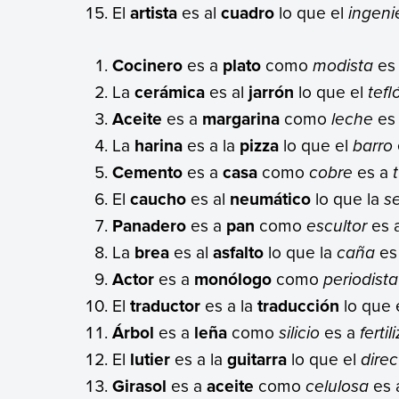
El
artista
es al
cuadro
lo que el
ingeni
Cocinero
es a
plato
como
modista
es
La
cerámica
es al
jarrón
lo que el
tefl
Aceite
es a
margarina
como
leche
es
La
harina
es a la
pizza
lo que el
barro
Cemento
es a
casa
como
cobre
es a
El
caucho
es al
neumático
lo que la
s
Panadero
es a
pan
como
escultor
es 
La
brea
es al
asfalto
lo que la
caña
es
Actor
es a
monólogo
como
periodista
El
traductor
es a la
traducción
lo que 
Árbol
es a
leña
como
silicio
es a
ferti
El
lutier
es a la
guitarra
lo que el
direc
Girasol
es a
aceite
como
celulosa
es 