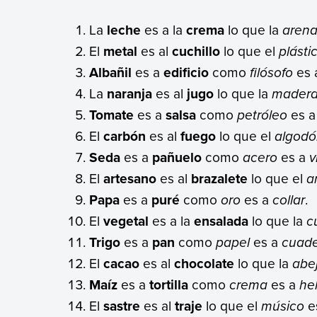
La
leche
es a la
crema
lo que la
aren
El
metal
es al
cuchillo
lo que el
plásti
Albañil
es a
edificio
como
filósofo
es 
La
naranja
es al
jugo
lo que la
mader
Tomate
es a
salsa
como
petróleo
es 
El
carbón
es al
fuego
lo que el
algod
Seda
es a
pañuelo
como
acero
es a
v
El
artesano
es al
brazalete
lo que el
a
Papa
es a
puré
como
oro
es a
collar
.
El
vegetal
es a la
ensalada
lo que la
c
Trigo
es a
pan
como
papel
es a
cuad
El
cacao
es al
chocolate
lo que la
abe
Maíz
es a
tortilla
como
crema
es a
he
El
sastre
es al
traje
lo que el
músico
e