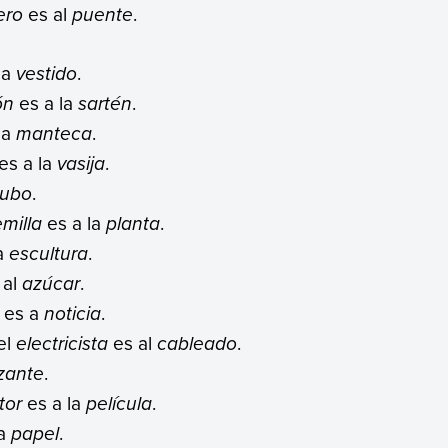
ero
es al
puente
.
 a
vestido
.
ón
es a la
sartén
.
 a
manteca
.
es a la
vasija
.
tubo
.
emilla
es a la
planta
.
a
escultura
.
 al
azúcar
.
es a
noticia
.
el
electricista
es al
cableado
.
lizante
.
tor
es a la
película
.
a
papel
.