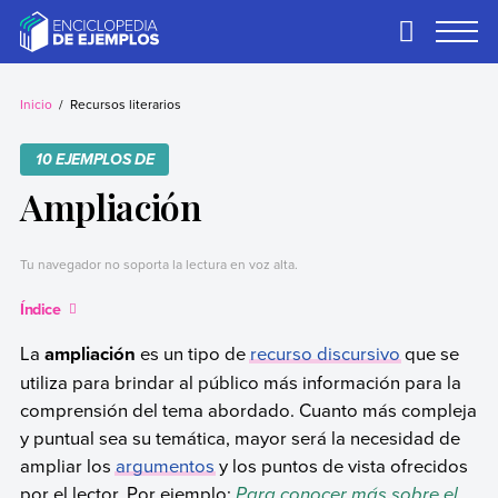
Skip
to
Primary
Menu
content
Ejemplos
Necesitas ejemplos.
Los tenemos.
Inicio
Recursos literarios
10 EJEMPLOS DE
Ampliación
Tu navegador no soporta la lectura en voz alta.
Índice
La
ampliación
es un tipo de
recurso discursivo
que se
utiliza para brindar al público más información para la
comprensión del tema abordado. Cuanto más compleja
y puntual sea su temática, mayor será la necesidad de
ampliar los
argumentos
y los puntos de vista ofrecidos
por el lector. Por ejemplo:
Para conocer más sobre el