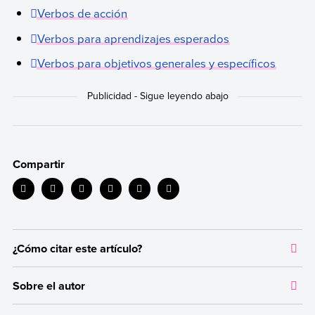
Verbos de acción
Verbos para aprendizajes esperados
Verbos para objetivos generales y específicos
Compartir
¿Cómo citar este artículo?
Citar la fuente original de donde tomamos información sirve para
Sobre el autor
dar crédito a los autores correspondientes y evitar incurrir en
plagio. Además, permite a los lectores acceder a las fuentes
Autor:
Carla Giani