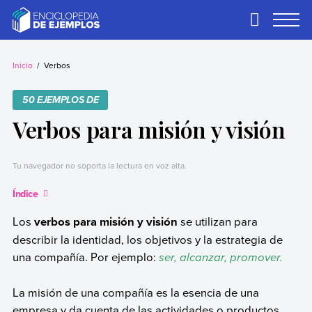
Skip
to
Primary
Menu
content
Ejemplos
Necesitas ejemplos.
Los tenemos.
Inicio
Verbos
50 EJEMPLOS DE
Verbos para misión y visión
Tu navegador no soporta la lectura en voz alta.
Índice
Los
verbos para misión y visión
se utilizan para
describir la identidad, los objetivos y la estrategia de
una compañía. Por ejemplo:
ser, alcanzar, promover.
La misión de una compañía es la esencia de una
empresa y da cuenta de las actividades o productos