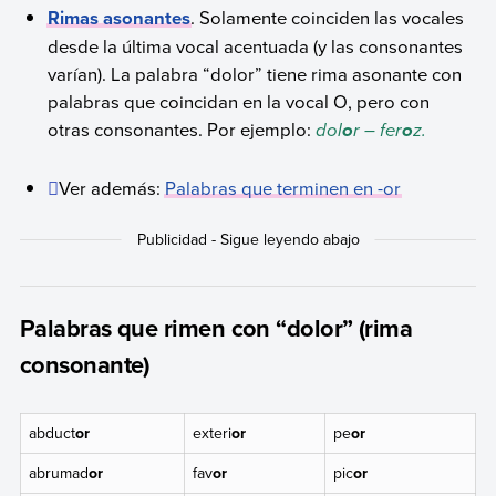
Rimas asonantes
. Solamente coinciden las vocales
desde la última vocal acentuada (y las consonantes
varían). La palabra “dolor” tiene rima asonante con
palabras que coincidan en la vocal O, pero con
otras consonantes. Por ejemplo:
dol
r – fer
z.
o
o
Ver además:
Palabras que terminen en -or
Palabras que rimen con “dolor” (rima
consonante)
abduct
or
exteri
or
pe
or
abrumad
or
fav
or
pic
or