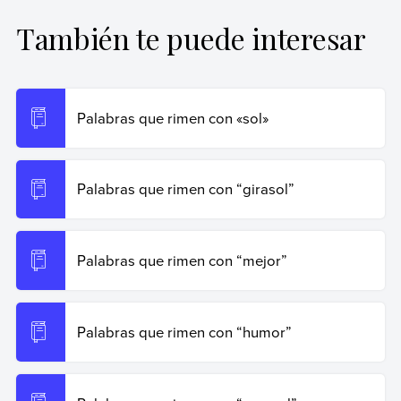
primer nivel.
También te puede interesar
Miller, Ignacio (25 de octubre de 2024).
Palabras que
rimen con “dolor”
. Enciclopedia de Ejemplos.
Recuperado el 19 de junio de 2026 de
https://www.ejemplos.co/palabras-que-rimen-con-dolor/
.
Palabras que rimen con «sol»
Copiar cita
Palabras que rimen con “girasol”
Palabras que rimen con “mejor”
Palabras que rimen con “humor”