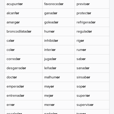
acupunt
or
favoreced
or
previs
or
alcanf
or
ganad
or
protect
or
amarg
or
golead
or
refrigerad
or
broncodilatad
or
hum
or
regulad
or
cal
or
inhibid
or
rig
or
col
or
interi
or
rum
or
corred
or
jugad
or
sab
or
desgarrad
or
leñad
or
sanad
or
doct
or
malhum
or
sinsab
or
emperad
or
may
or
sop
or
entrenad
or
mej
or
superi
or
err
or
men
or
supervis
or
escalad
or
nadad
or
tem
or