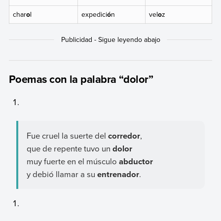
char
o
l
expedici
ó
n
vel
o
z
Poemas con la palabra “dolor”
Fue cruel la suerte del
corredor
,
que de repente tuvo un
dolor
muy fuerte en el músculo
abductor
y debió llamar a su
entrenador
.