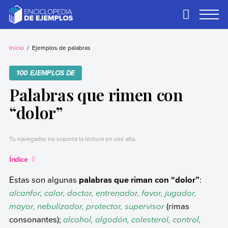
Skip
to
Primary
Menu
content
Ejemplos
Necesitas ejemplos.
Los tenemos.
Inicio
Ejemplos de palabras
100 EJEMPLOS DE
Palabras que rimen con
“dolor”
Tu navegador no soporta la lectura en voz alta.
Índice
Estas son algunas
palabras que riman con “dolor”
:
alcanfor, calor, doctor, entrenador, favor, jugador,
mayor, nebulizador, protector, supervisor
(rimas
consonantes);
alcohol, algodón, colesterol, control,