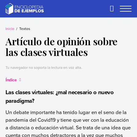
Skip
to
Primary
Menu
content
Ejemplos
Necesitas ejemplos.
Los tenemos.
Inicio
Textos
Artículo de opinión sobre
las clases virtuales
Tu navegador no soporta la lectura en voz alta.
Índice
Las clases virtuales: ¿mal necesario o nuevo
paradigma?
Un debate importante ha tenido lugar en el seno de la
pandemia del Covid19 y tiene que ver con la educación
a distancia o educación virtual. Se trata de una idea que
cuenta con muchos detractores a la vez que muchos