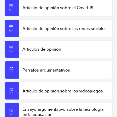
Ejemplos. Recuperado el 19 de junio de 2026 de
https://www.ejemplos.co/articulo-de-opinion-sobre-las-
Artículo de opinión sobre el Covid-19
clases-virtuales/
.
Copiar cita
Artículo de opinión sobre las redes sociales
Artículos de opinión
Párrafos argumentativos
Artículo de opinión sobre los videojuegos
Ensayo argumentativo sobre la tecnología
en la educación