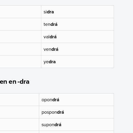
si
dra
ten
drá
val
drá
ven
drá
ye
dra
en en -dra
opon
drá
pospon
drá
supon
drá