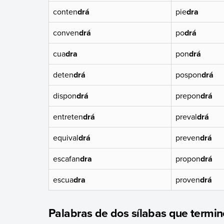
conten
drá
pie
dra
conven
drá
po
drá
cua
dra
pon
drá
deten
drá
pospon
drá
dispon
drá
prepon
drá
entreten
drá
preval
drá
equival
drá
preven
drá
escafan
dra
propon
drá
escua
dra
proven
drá
Palabras de dos sílabas que termin