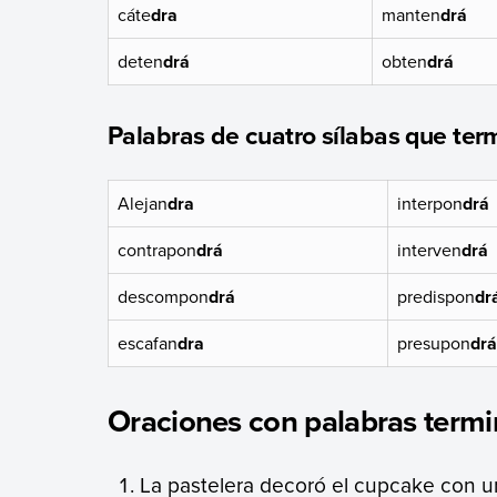
cáte
dra
manten
drá
deten
drá
obten
drá
Palabras de cuatro sílabas que ter
Alejan
dra
interpon
drá
contrapon
drá
interven
drá
descompon
drá
predispon
dr
escafan
dra
presupon
drá
Oraciones con palabras termi
La pastelera decoró el cupcake con 