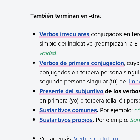
También terminan en -dra
:
Verbos irregulares
conjugados en terce
simple del indicativo (reemplazan la E o
val
.
drá
Verbos de primera conjugación
, cuyo
conjugados en tercera persona singular
segunda persona singular (tú) del
imp
Presente del subjuntivo
de los verbos
en primera (yo) o tercera (ella, él) per
Sustantivos comunes
.
Por ejemplo:
c
Sustantivos propios
.
Por ejemplo:
Sa
Ver además:
Verbos en futuro