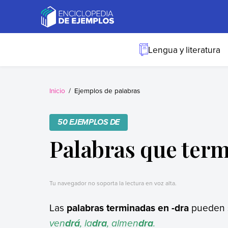
Skip
to
content
Ejemplos
Necesitas ejemplos.
Los tenemos.
Lengua y literatura
Inicio
Ejemplos de palabras
50 EJEMPLOS DE
Palabras que term
Tu navegador no soporta la lectura en voz alta.
Las
palabras terminadas en -dra
pueden 
ven
, la
, almen
.
drá
dra
dra