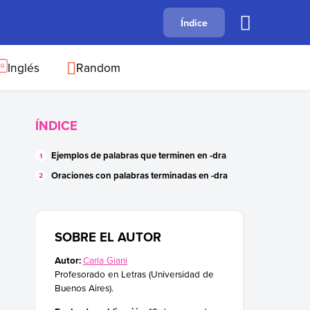
A
Índice
B
C
D
E
F
G
H
I
J
Inglés
Random
ÍNDICE
Ejemplos de palabras que terminen en -dra
Oraciones con palabras terminadas en -dra
SOBRE EL AUTOR
Autor:
Carla Giani
Profesorado en Letras (Universidad de
Buenos Aires).