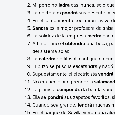
Mi perro no
ladra
casi nunca, solo cua
La doctora
expondrá
sus descubrimien
En el campamento cocinaron las verd
Sandra
es la mejor profesora de salsa d
La solidez de la empresa
medra
cada 
A fin de año él
obtendrá
una beca, par
del sistema solar.
La
cátedra
de filosofía antigua da cur
El buzo se puso la
escafandra
y nadó h
Supuestamente el electricista
vendrá
No era necesario prender la
salamand
La pianista
compondrá
la banda sono
Ella se
pondrá
sus zapatos favoritos, si
Cuando sea grande,
tendrá
muchas ma
En el parque de Sevilla vieron una
alo