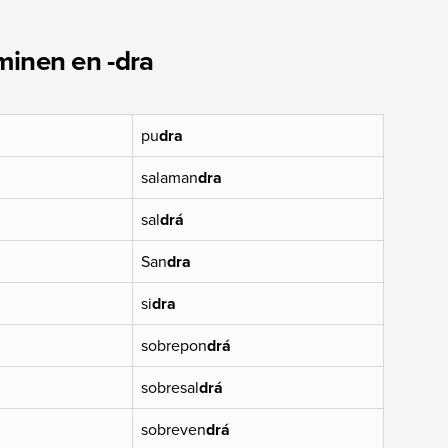
minen en -dra
pu
dra
salaman
dra
sal
drá
San
dra
si
dra
sobrepon
drá
sobresal
drá
sobreven
drá