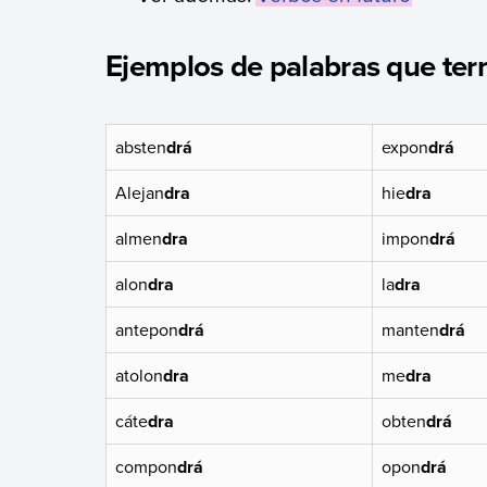
Ejemplos de palabras que ter
absten
drá
expon
drá
Alejan
dra
hie
dra
almen
dra
impon
drá
alon
dra
la
dra
antepon
drá
manten
drá
atolon
dra
me
dra
cáte
dra
obten
drá
compon
drá
opon
drá