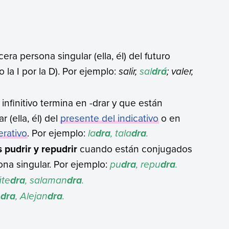
ra persona singular (ella, él) del futuro
 la I por la D). Por ejemplo:
salir,
sal
; valer,
drá
 infinitivo termina en -drar y que están
 (ella, él) del
presente del indicativo
o en
erativo
. Por ejemplo:
la
, tala
.
dra
dra
 pudrir y repudrir
cuando están conjugados
sona singular. Por ejemplo:
pu
, repu
.
dra
dra
áte
, salaman
.
dra
dra
n
, Alejan
.
dra
dra