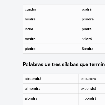
cua
dra
po
drá
hie
dra
pon
drá
la
dra
pu
dra
me
dra
sal
drá
pie
dra
San
dra
Palabras de tres sílabas que termin
absten
drá
escua
dra
almen
dra
expon
drá
alon
dra
impon
drá