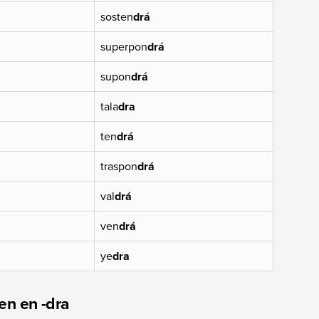
sosten
drá
superpon
drá
supon
drá
tala
dra
ten
drá
traspon
drá
val
drá
ven
drá
ye
dra
en en -dra