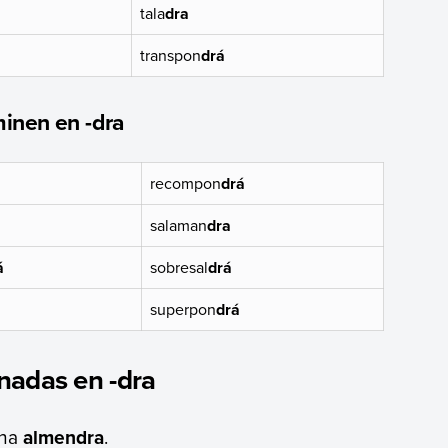
tala
dra
transpon
drá
minen en -dra
recompon
drá
salaman
dra
á
sobresal
drá
superpon
drá
nadas en -dra
una
almendra
.