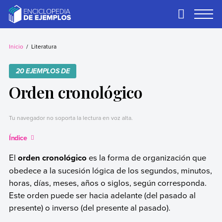
Skip
to
Primary
Menu
content
Ejemplos
Necesitas ejemplos.
Los tenemos.
Inicio
Literatura
20 EJEMPLOS DE
Orden cronológico
Tu navegador no soporta la lectura en voz alta.
Índice
El
orden cronológico
es la forma de organización que
obedece a la sucesión lógica de los segundos, minutos,
horas, días, meses, años o siglos, según corresponda.
Este orden puede ser hacia adelante (del pasado al
presente) o inverso (del presente al pasado).