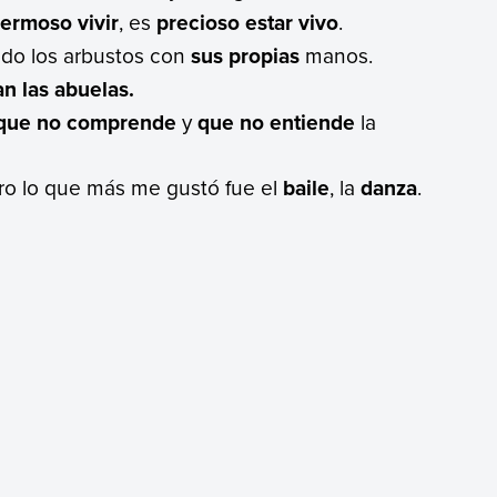
ermoso vivir
, es
precioso estar vivo
.
ado los arbustos con
sus propias
manos.
n las abuelas.
que no comprende
y
que no entiende
la
ero lo que más me gustó fue el
baile
, la
danza
.