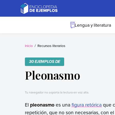
Skip
to
content
Ejemplos
Necesitas ejemplos.
Los tenemos.
Lengua y literatura
Inicio
Recursos literarios
30 EJEMPLOS DE
Pleonasmo
Tu navegador no soporta la lectura en voz alta.
El
pleonasmo
es una
figura retórica
que c
repetición, que no son necesarias, con el 