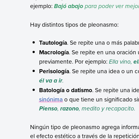
ejemplo:
para poder ver mejor
Bajó abajo
Hay distintos tipos de pleonasmo:
Tautología
. Se repite una o más palab
Macrología
. Se repite en una oració
previamente. Por ejemplo:
Ella vino,
el
Perisología
. Se repite una idea o un 
.
él va a ir
Batología o datismo
. Se repite una i
sinónima
o que tiene un significado si
,
, medito y recapacito.
Pienso
razono
Ningún tipo de pleonasmo agrega informa
el efecto estético a través de la repetición