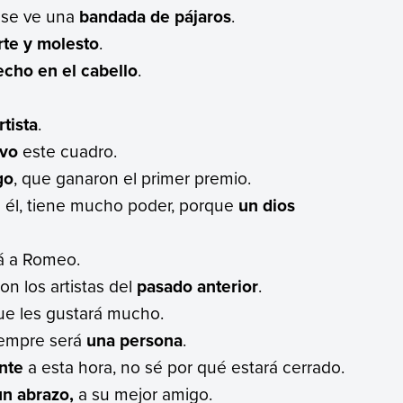
 se ve una
bandada de pájaros
.
rte y molesto
.
echo en el cabello
.
tista
.
evo
este cuadro.
go
, que ganaron el primer premio.
 él, tiene mucho poder, porque
un dios
á a Romeo.
on los artistas del
pasado anterior
.
e les gustará mucho.
empre será
una persona
.
nte
a esta hora, no sé por qué estará cerrado.
un abrazo,
a su mejor amigo.