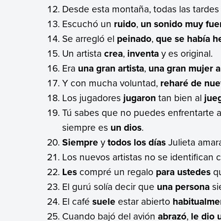
Desde esta montaña, todas las tardes
Escuchó un
ruido
,
un sonido muy fue
Se arregló el
peinado
,
que se había h
Un artista
crea
,
inventa
y es original.
Era
una gran artista
,
una gran mujer ar
Y con mucha voluntad,
reharé de nu
Los jugadores
jugaron
tan bien al
jue
Tú sabes que no puedes enfrentarte a
siempre es
un dios
.
Siempre
y
todos los días
Julieta amar
Los nuevos artistas no se identifican c
Les
compré un regalo
para ustedes
qu
El gurú solía decir que
una persona
si
El café
suele
estar abierto
habitualme
Cuando bajó del avión
abrazó
,
le dio 