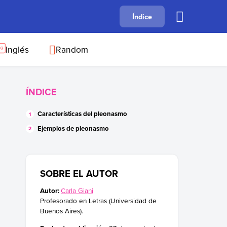
A
Índice
B
C
D
E
F
G
H
I
J
Inglés
Random
ÍNDICE
Características del pleonasmo
Ejemplos de pleonasmo
SOBRE EL AUTOR
Autor:
Carla Giani
Profesorado en Letras (Universidad de
Buenos Aires).