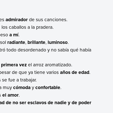
 es
admirador
de sus canciones.
 los caballos a la pradera.
 eso
a mí
.
 sol
radiante
,
brillante
,
luminoso
.
ró todo desordenado y no sabía qué había
 primera vez
el arroz aromatizado.
 pesar de que ya tiene varios
años de edad
.
se fue a trabajar.
ra muy
cómoda
y
confortable
.
s
el amor
.
dad de no ser esclavos de nadie y de poder